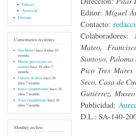
Pilar
Dirección:
Enlaces
Miguel Án
Editor:
Acerca de
Glossary
Contacto:
redacc
Colaboradores:
Comentarios recientes
Mateo, Francis
San Mateo
hace 8 años 10
months
Santoyo, Paloma 
Moitas gracias por tus
animos
hace 16 años 7
Pico Tres Mares
months
Galería de fotos
hace 16
Seco, Casa de Cu
años 7 months
trajes campurrianos
hace 16
Gutiérrez, Museo
años 7 months
Traje campurriano
hace 16
Publicidad:
Aurea
años 7 months
D.L.: SA-140-20
Monthly archive