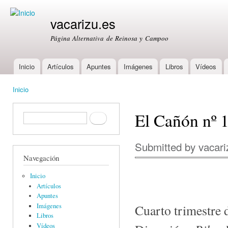
Ski
mai
vacarizu.es
con
Página Alternativa de Reinosa y Campoo
Inicio
Artículos
Apuntes
Imágenes
Libros
Vídeos
Main menu
Inicio
You are here
El Cañón nº 
Formulario de búsqueda
Buscar
Submitted by
vacari
Navegación
Inicio
Artículos
Apuntes
Imágenes
Cuarto trimestre 
Libros
Vídeos