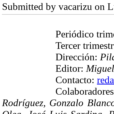
Submitted by
vacarizu
on L
Periódico tri
Tercer trimest
Dirección:
Pil
Editor:
Miguel
Contacto:
red
Colaborador
Rodríguez, Gonzalo Blanco