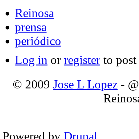
Reinosa
prensa
periódico
Log in
or
register
to pos
© 2009
Jose L Lopez
- @
Reinos
Powered by
Drupal