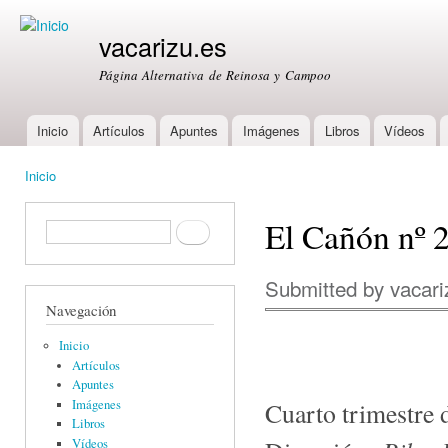
Ski
mai
vacarizu.es
con
Página Alternativa de Reinosa y Campoo
Inicio
Artículos
Apuntes
Imágenes
Libros
Vídeos
Main menu
Inicio
You are here
El Cañón nº 
Formulario de búsqueda
Buscar
Submitted by
vacari
Navegación
Inicio
Artículos
Apuntes
Imágenes
Cuarto trimestre 
Libros
Vídeos