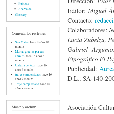
Pilar
Dirección:
Enlaces
Miguel Án
Editor:
Acerca de
Glossary
Contacto:
redacc
N
Colaboradores:
Comentarios recientes
Lucía Zubelzu, P
San Mateo
hace 8 años 10
months
Gabriel Argumo
Moitas gracias por tus
animos
hace 16 años 6
Etnográfico El Pa
months
Galería de fotos
hace 16
Publicidad:
Aurea
años 6 months
trajes campurrianos
hace 16
D.L.: SA-140-20
años 7 months
Traje campurriano
hace 16
años 7 months
Asociación Cultu
Monthly archive