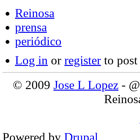
Reinosa
prensa
periódico
Log in
or
register
to pos
© 2009
Jose L Lopez
- @
Reinos
Powered by
Drupal