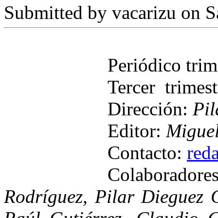
Submitted by
vacarizu
on Sá
Periódico tri
Tercer trimes
Dirección:
Pil
Editor:
Miguel
Contacto:
red
Colaborador
Rodríguez, Pilar Dieguez C