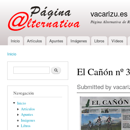
Ski
mai
vacarizu.es
con
Página Alternativa de 
Inicio
Artículos
Apuntes
Imágenes
Libros
Vídeos
Main menu
Inicio
You are here
El Cañón nº 
Formulario de búsqueda
Buscar
Submitted by
vacari
Navegación
Inicio
Artículos
Apuntes
Imágenes
Libros