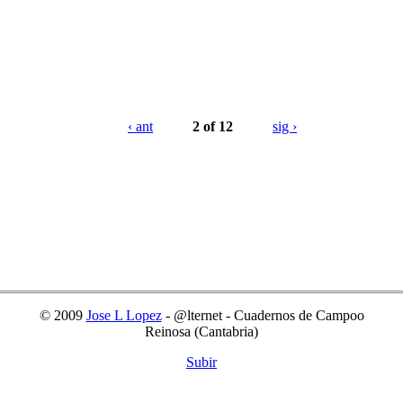
‹ ant
2 of 12
sig ›
© 2009
Jose L Lopez
- @lternet - Cuadernos de Campoo
Reinosa (Cantabria)
Subir