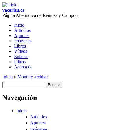
Skip to main content
vacarizu.es
Página Alternativa de Reinosa y Campoo
Inicio
Artículos
Main menu
Apuntes
Imágenes
Libros
Vídeos
Enlaces
Filtros
Acerca de
Inicio
»
Monthly archive
You are here
Buscar
Formulario de búsqueda
Navegación
Inicio
Artículos
Apuntes
Imágenes