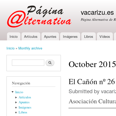
Ski
mai
vacarizu.es
con
Página Alternativa de 
Inicio
Artículos
Apuntes
Imágenes
Libros
Vídeos
Main menu
Inicio
»
Monthly archive
You are here
October 201
Formulario de búsqueda
Buscar
El Cañón nº 26
Navegación
Submitted by
vacari
Inicio
Artículos
Asociación Cultur
Apuntes
Imágenes
Libros