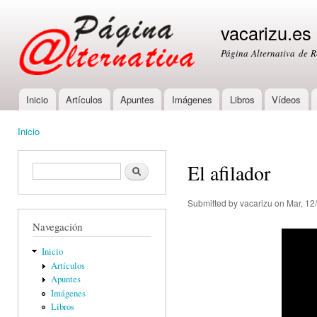
Ski
mai
vacarizu.es
con
Página Alternativa de 
Inicio
Artículos
Apuntes
Imágenes
Libros
Vídeos
Main menu
Inicio
You are here
El afilador
Formulario de búsqueda
Buscar
Submitted by
vacarizu
on Mar, 12
Navegación
Inicio
Artículos
Apuntes
Imágenes
Libros