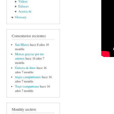
Vídeos
Enlaces
Acerca de
Glossary
Comentarios recientes
San Mateo
hace 8 años 10
months
Moitas gracias por tus
animos
hace 16 años 7
months
Galería de fotos
hace 16
años 7 months
trajes campurrianos
hace 16
años 7 months
Traje campurriano
hace 16
años 7 months
Monthly archive