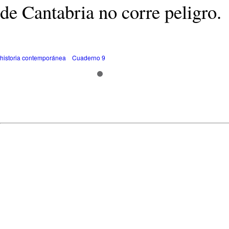
de Cantabria no corre peligro.
historia contemporánea
Cuaderno 9
© 2009
Jose L Lopez
- @
Reinos
Powered by
Drupal