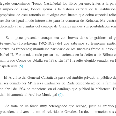
legado denominado "Fondo Castañeda) los libros pertenecientes a la par
Campoo de Yuso, fondos ajenos a la historia estricta de la instituci
propósitos de este artículo es divulgar esta fuente que cobra especial rel
resulta de igual modo interesante para la comarca de Reinosa. Me centr
dedicado a las ermitas del concejo de Orzales aunque sus posibilidades 
Se impone presentar, aunque sea con breves datos biográficos, al 
Fernández
(Torrelavega 1792-1872) del que sabemos su temprana partic
contra los franceses; manifiesto partidario de los liberales frente al abso
Isabel II. Fue condecorado por sus actuaciones en la defensa de Bilbao
nombrado Conde de Udalla en 1838. En 1841 resultó elegido senador en la
esparterista
(5)
.
El Archivo del General Castañeda pasa del ámbito privado al público du
al ser donado por M' Teresa Cadiñanos de Rada descendiente de la familia
en abril de 1934 se menciona en el catálogo que publicó la biblioteca. D
definitivamente al Archivo Municipal
(6)
.
Se trata de un fondo muy heterogéneo que recoge, junto al archivo pe
procedencia diversa, como el referido de Orzales. La documentación nos 