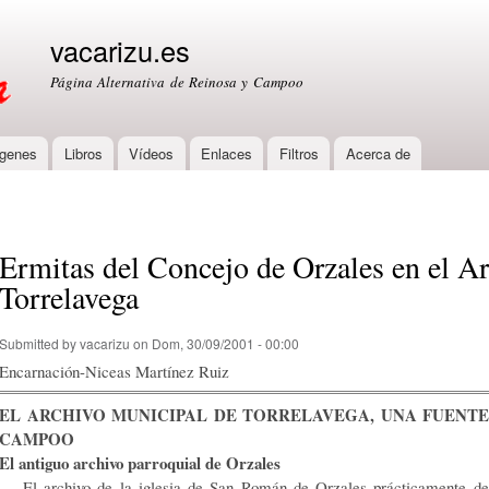
Skip to
main
vacarizu.es
content
Página Alternativa de Reinosa y Campoo
genes
Libros
Vídeos
Enlaces
Filtros
Acerca de
Ermitas del Concejo de Orzales en el A
Torrelavega
Submitted by
vacarizu
on Dom, 30/09/2001 - 00:00
Encarnación-Niceas Martínez Ruiz
EL ARCHIVO MUNICIPAL DE TORRELAVEGA, UNA FUENTE
CAMPOO
El antiguo archivo parroquial de Orzales
El archivo de la iglesia de San Román de Orzales prácticamente des