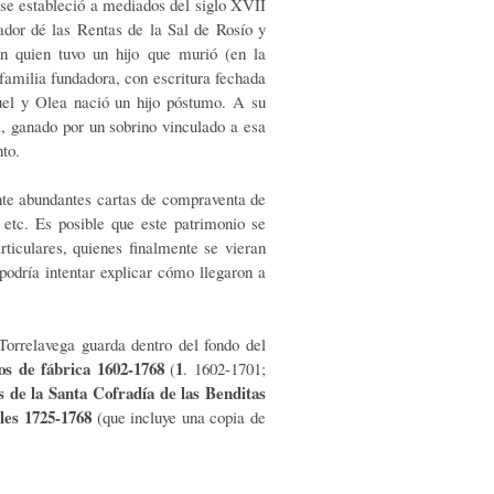
 se estableció a mediados del siglo XVII
dor dé las Rentas de la Sal de Rosío y
n quien tuvo un hijo que murió (en la
familia fundadora, con escritura fechada
el y Olea nació un hijo póstumo. A su
a, ganado por un sobrino vinculado a esa
to.
e abundantes cartas de compraventa de
 etc. Es posible que este patrimonio se
ticulares, quienes finalmente se vieran
podría intentar explicar cómo llegaron a
orrelavega guarda dentro del fondo del
os de fábrica 1602-1768
1
(
. 1602-1701;
 de la Santa Cofradía de las Benditas
les 1725-1768
(que incluye una copia de