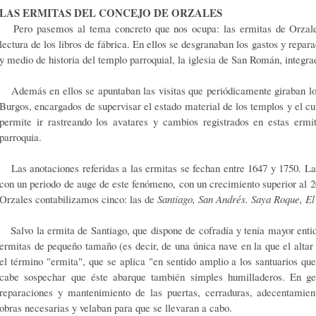
LAS ERMITAS DEL CONCEJO DE ORZALES
Pero pasemos al tema concreto que nos ocupa: las ermitas de Orzales 
lectura de los libros de fábrica. En ellos se desgranaban los gastos y repar
y medio de historia del templo parroquial, la iglesia de San Román, integr
Además en ellos se apuntaban las visitas que periódicamente giraban los
Burgos, encargados de supervisar el estado material de los templos y el cu
permite ir rastreando los avatares y cambios registrados en estas ermi
parroquia.
Las anotaciones referidas a las ermitas se fechan entre 1647 y 1750. La
con un periodo de auge de este fenómeno, con un crecimiento superior al 20
Orzales contabilizamos cinco: las de
Santiago, San Andrés. Saya Roque, El
Salvo la ermita de Santiago, que dispone de cofradía y tenía mayor entid
ermitas de pequeño tamaño (es decir, de una única nave en la que el altar 
el término "ermita", que se aplica "en sentido amplio a los santuarios q
cabe sospechar que éste abarque también simples humilladeros. En ge
reparaciones y mantenimiento de las puertas, cerraduras, adecentamient
obras necesarias y velaban para que se llevaran a cabo.