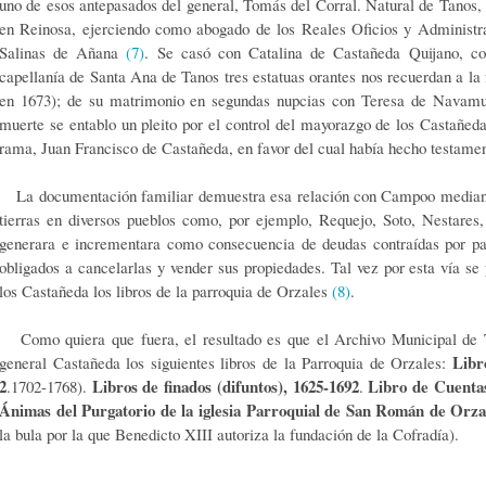
uno de esos antepasados del general, Tomás del Corral. Natural de Tanos,
en Reinosa, ejerciendo como abogado de los Reales Oficios y Administra
Salinas de Añana
(7)
. Se casó con Catalina de Castañeda Quijano, co
capellanía de Santa Ana de Tanos tres estatuas orantes nos recuerdan a la 
en 1673); de su matrimonio en segundas nupcias con Teresa de Navamu
muerte se entablo un pleito por el control del mayorazgo de los Castañed
rama, Juan Francisco de Castañeda, en favor del cual había hecho testamen
La documentación familiar demuestra esa relación con Campoo mediant
tierras en diversos pueblos como, por ejemplo, Requejo, Soto, Nestares,
generara e incrementara como consecuencia de deudas contraídas por par
obligados a cancelarlas y vender sus propiedades. Tal vez por esta vía se 
los Castañeda los libros de la parroquia de Orzales
(8)
.
Como quiera que fuera, el resultado es que el Archivo Municipal de T
Libr
general Castañeda los siguientes libros de la Parroquia de Orzales:
2
Libros de finados (difuntos), 1625-1692
Libro de Cuentas
.1702-1768).
.
Ánimas del Purgatorio de la iglesia Parroquial de San Román de Orza
la bula por la que Benedicto XIII autoriza la fundación de la Cofradía).