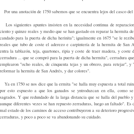
Por una anotación de 1750 sabemos que se encuentra lejos del casco del 
Los siguientes apuntes insisten en la necesidad continua de reparacion
ciento y quinze reales y medio que se han gastado en reparar la hermita d
candado para la puerta de dicha herinita"; igualmente en 1675 "se le rezib
reales que tubo de coste el aderezo e carpintería de la hermita de San A
entra la tablazón, teja, quartones, ripia y coste de traer madera, y coste
cerradura ... que se compró para la puerta de dicha hermita", cerradura qu
emplearon "ocho reales, de cinquenta tejas y un obrero, para retejar", y 
reformar la hermita de San Andrés, y dar colores".
Ya en 1750 se nos dice que la ermita "se halla muy espuesta a total ruin
por esto espuesto a que los ganados se yntroduzcan en ella, como se
sagrados. Y que redundado de la larga distancia que se halla del pueblo 
aunque diferentes vezes se han repuesto zerraduras, luego an faltado". Es de
mal estado de los caminos de acceso contribuyeron a su deterioro progres
cerraduras, y poco a poco se va abandonando su cuidado.