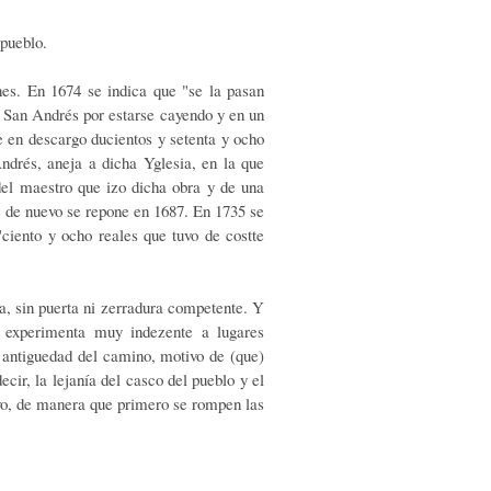
pueblo.
es. En 1674 se indica que "se la pasan
e San Andrés por estarse cayendo y en un
e en descargo ducientos y setenta y ocho
ndrés, aneja a dicha Yglesia, en la que
 del maestro que izo dicha obra y de una
e de nuevo se repone en 1687. En 1735 se
"ciento y ocho reales que tuvo de costte
a, sin puerta ni zerradura competente. Y
 experimenta muy indezente a lugares
y antiguedad del camino, motivo de (que)
cir, la lejanía del casco del pueblo y el
ivo, de manera que primero se rompen las