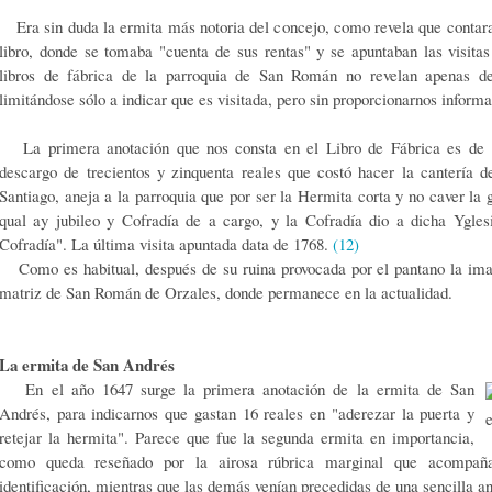
Era sin duda la ermita más notoria del concejo, como revela que contara
libro, donde se tomaba "cuenta de sus rentas" y se apuntaban las visitas
libros de fábrica de la parroquia de San Román no revelan apenas det
limitándose sólo a indicar que es visitada, pero sin proporcionarnos inform
La primera anotación que nos consta en el Libro de Fábrica es de 16
descargo de trecientos y zinquenta reales que costó hacer la cantería 
Santiago, aneja a la parroquia que por ser la Hermita corta y no caver la 
qual ay jubileo y Cofradía de a cargo, y la Cofradía dio a dicha Ygles
Cofradía". La última visita apuntada data de 1768.
(12)
Como es habitual, después de su ruina provocada por el pantano la imag
matriz de San Román de Orzales, donde permanece en la actualidad.
La ermita de San Andrés
En el año 1647 surge la primera anotación de la ermita de San
Andrés, para indicarnos que gastan 16 reales en "aderezar la puerta y
retejar la hermita". Parece que fue la segunda ermita en importancia,
como queda reseñado por la airosa rúbrica marginal que acompañ
identificación, mientras que las demás venían precedidas de una sencilla a