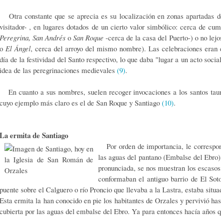
Otra constante que se aprecia es su localización en zonas apartadas d
visitador- , en lugares dotados de un cierto valor simbólico: cerca de cu
Peregrina, San Andrés
o
San Roque
-cerca de la casa del Puerto-) o no lej
o
El Ángel
, cerca del arroyo del mismo nombre). Las celebraciones eran 
día de la festividad del Santo respectivo, lo que daba "lugar a un acto socia
idea de las peregrinaciones medievales
(9)
.
En cuanto a sus nombres, suelen recoger invocaciones a los santos taum
cuyo ejemplo más claro es el de San Roque y Santiago
(10)
.
La ermita de Santiago
Por orden de importancia, le correspond
las aguas del pantano (Embalse del Ebro)
pronunciada, se nos muestran los escasos 
conformaban el antiguo barrio de El Soto
puente sobre el Calguero o río Proncio que llevaba a la Lastra, estaba situad
Esta ermita la han conocido en pie los habitantes de Orzales y pervivió has
cubierta por las aguas del embalse del Ebro. Ya para entonces hacía años q