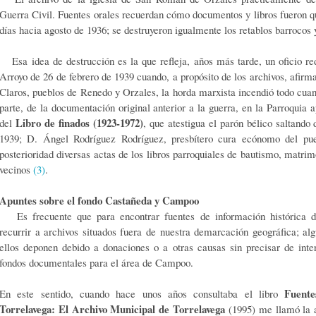
Guerra Civil. Fuentes orales recuerdan cómo documentos y libros fueron 
días hacia agosto de 1936; se destruyeron igualmente los retablos barrocos 
Esa idea de destrucción es la que refleja, años más tarde, un oficio re
Arroyo de 26 de febrero de 1939 cuando, a propósito de los archivos, afir
Claros, pueblos de Renedo y Orzales, la horda marxista incendió todo cuan
parte, de la documentación original anterior a la guerra, en la Parroquia 
Libro de finados (1923-1972)
del
, que atestigua el parón bélico saltando
1939; D. Ángel Rodríguez Rodríguez, presbítero cura ecónomo del pue
posterioridad diversas actas de los libros parroquiales de bautismo, matrim
vecinos
(3)
.
Apuntes sobre el fondo Castañeda y Campoo
Es frecuente que para encontrar fuentes de información histórica 
recurrir a archivos situados fuera de nuestra demarcación geográfica; al
ellos deponen debido a donaciones o a otras causas sin precisar de inte
fondos documentales para el área de Campoo.
Fuente
En este sentido, cuando hace unos años consultaba el libro
Torrelavega: El Archivo Municipal de Torrelavega
(1995) me llamó la a