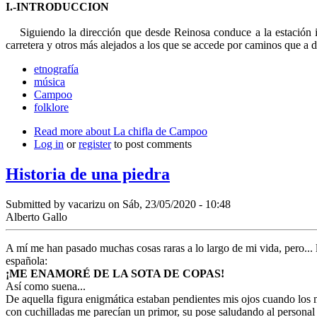
I.-INTRODUCCION
Siguiendo la dirección que desde Reinosa conduce a la estación i
carretera y otros más alejados a los que se accede por caminos que a d
etnografía
música
Campoo
folklore
Read more
about La chifla de Campoo
Log in
or
register
to post comments
Historia de una piedra
Submitted by
vacarizu
on Sáb, 23/05/2020 - 10:48
Alberto Gallo
A mí me han pasado muchas cosas raras a lo largo de mi vida, pero... 
española:
¡ME ENAMORÉ DE LA SOTA DE COPAS!
Así como suena...
De aquella figura enigmática estaban pendientes mis ojos cuando los may
con cuchilladas me parecían un primor, su pose saludando al personal e