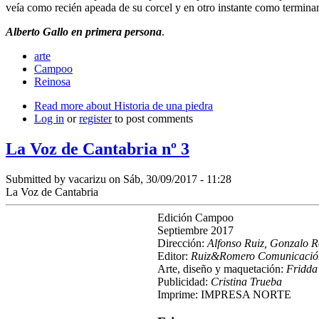
veía como recién apeada de su corcel y en otro instante como termin
Alberto Gallo en primera persona
.
arte
Campoo
Reinosa
Read more
about Historia de una piedra
Log in
or
register
to post comments
La Voz de Cantabria nº 3
Submitted by
vacarizu
on Sáb, 30/09/2017 - 11:28
La Voz de Cantabria
Edición Campoo
Septiembre 2017
Dirección:
Alfonso Ruiz, Gonzalo 
Editor:
Ruiz&Romero Comunicació
Arte, diseño y maquetación:
Fridda
Publicidad:
Cristina Trueba
Imprime: IMPRESA NORTE