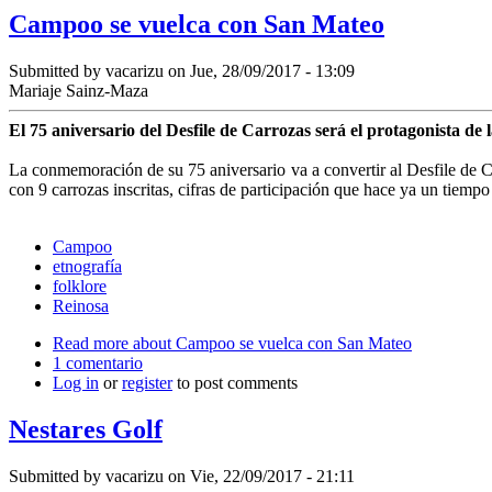
Campoo se vuelca con San Mateo
Submitted by
vacarizu
on Jue, 28/09/2017 - 13:09
Mariaje Sainz-Maza
El 75 aniversario del Desfile de Carrozas será el protagonista de l
La conmemoración de su 75 ani­versario va a convertir al Des­file de C
con 9 carrozas inscri­tas, cifras de participación que hace ya un tiempo
Campoo
etnografía
folklore
Reinosa
Read more
about Campoo se vuelca con San Mateo
1 comentario
Log in
or
register
to post comments
Nestares Golf
Submitted by
vacarizu
on Vie, 22/09/2017 - 21:11