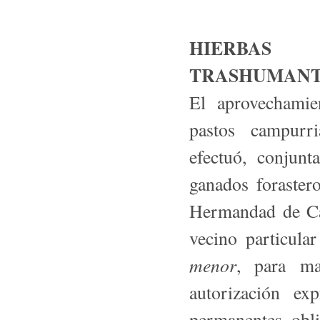
HIERBAS
TRASHUMANT
El aprovechamie
pastos campurr
efectuó, conjun
ganados forastero
Hermandad de Ca
vecino particula
menor
, para ma
autorización ex
permanentes obli