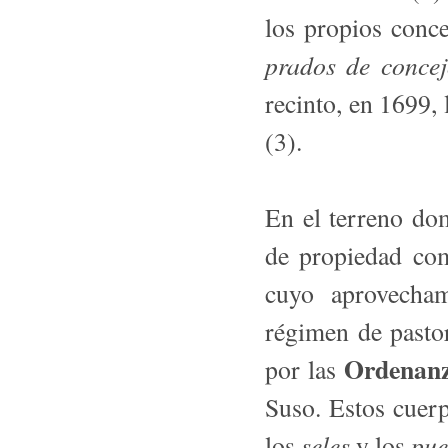
los propios conc
prados de conce
recinto, en 1699
(3).
En el terreno dom
de propiedad com
cuyo aprovecham
régimen de pasto
Ordenan
por las
Suso. Estos cuerp
seles
pue
los
y los