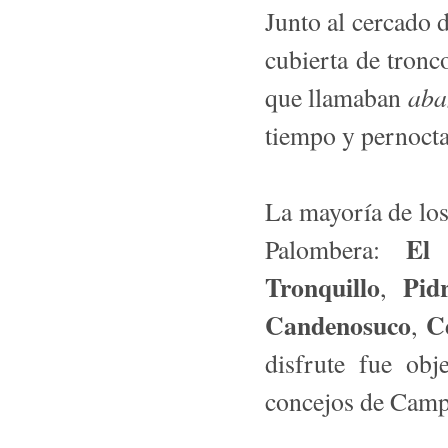
Junto al cercado d
cubierta de tronc
aba
que llamaban
tiempo y pernoct
La mayoría de lo
El
Palombera:
Tronquillo
Pid
,
Candenosuco
C
,
disfrute fue obj
concejos de Cam