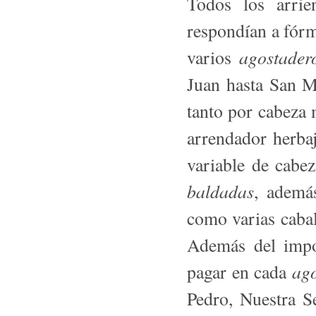
Todos los arrie
respondían a fórm
agostader
varios
Juan hasta San Mi
tanto por cabeza 
arrendador herbaj
variable de cabez
baldadas
, ademá
como varias cabal
Además del impor
ag
pagar en cada
Pedro, Nuestra S