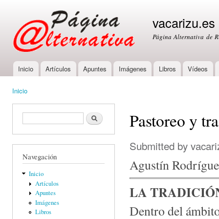
Ski
mai
vacarizu.es
con
Página Alternativa de 
Inicio
Artículos
Apuntes
Imágenes
Libros
Vídeos
Main menu
Inicio
You are here
Pastoreo y t
Formulario de búsqueda
Buscar
Submitted by
vacari
Navegación
Agustín Rodrígue
Inicio
Artículos
LA TRADICIÓ
Apuntes
Imágenes
Dentro del ámbito 
Libros