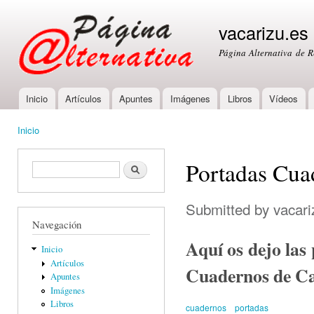
Ski
mai
vacarizu.es
con
Página Alternativa de 
Inicio
Artículos
Apuntes
Imágenes
Libros
Vídeos
Main menu
Inicio
You are here
Portadas Cu
Formulario de búsqueda
Buscar
Submitted by
vacari
Navegación
Aquí os dejo las
Inicio
Artículos
Cuadernos de Cam
Apuntes
Imágenes
Libros
cuadernos
portadas