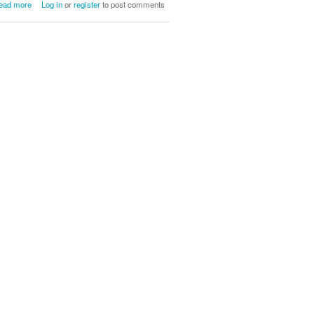
about Portadas Cuadernos de Campoo
ead more
Log in
or
register
to post comments