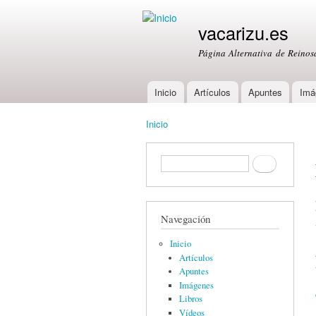
vacarizu.es
Página Alternativa de Reino
Inicio
Artículos
Apuntes
Imá
Main menu
Inicio
You are here
Formulario de búsqueda
Buscar
Navegación
Inicio
Artículos
Apuntes
Imágenes
Libros
Vídeos