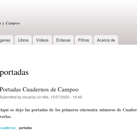
Skip to
main
content
sa y Campoo
genes
Libros
Vídeos
Enlaces
Filtros
Acerca de
portadas
Portadas Cuadernos de Campoo
Submitted by
vacarizu
on Mié, 15/07/2020 - 19:49
Aquí os dejo las portadas de los primeros cincuenta números de Cuader
verlos.
cuadernos
portadas