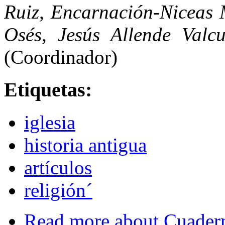
Ruiz, Encarnación-Niceas M
Osés, Jesús Allende Valc
(Coordinador)
Etiquetas:
iglesia
historia antigua
artículos
religión´
Read more
about Cuader