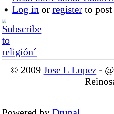
Log in
or
register
to pos
© 2009
Jose L Lopez
- @
Reinos
Powered by
Drupal