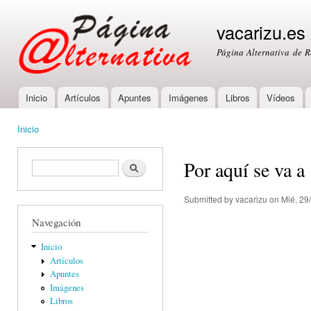
Ski
mai
vacarizu.es
con
Página Alternativa de 
Inicio
Artículos
Apuntes
Imágenes
Libros
Vídeos
Main menu
Inicio
You are here
Por aquí se va a .
Formulario de búsqueda
Buscar
Submitted by
vacarizu
on Mié, 29
Navegación
Inicio
Artículos
Apuntes
Imágenes
Libros