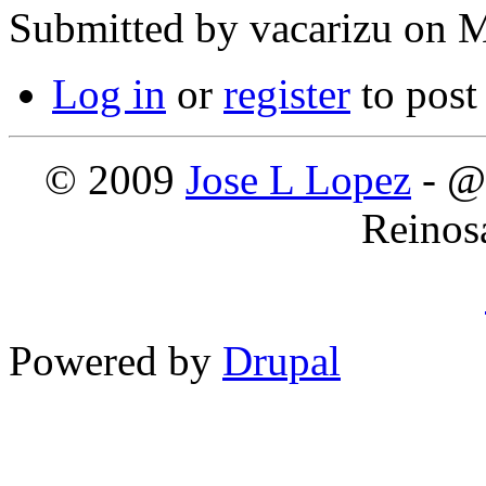
Submitted by
vacarizu
on M
Log in
or
register
to pos
© 2009
Jose L Lopez
- @
Reinos
Powered by
Drupal