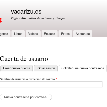
Skip to
main
vacarizu.es
content
Página Alternativa de Reinosa y Campoo
genes
Libros
Vídeos
Enlaces
Filtros
Acerca de
Cuenta de usuario
Crear nueva cuenta
Iniciar sesión
Solicitar una nueva contraseña
(a
Primary tabs
Nombre de usuario o dirección de correo
*