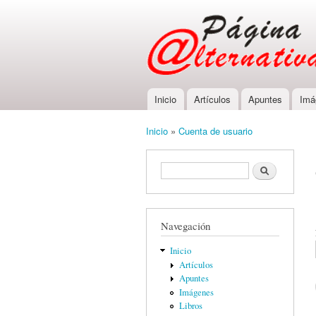
Inicio
Artículos
Apuntes
Imá
Main menu
Inicio
»
Cuenta de usuario
You are here
Formulario de búsqueda
Buscar
Navegación
Inicio
Artículos
Apuntes
Imágenes
Libros