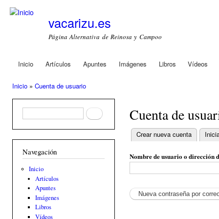
Ski
mai
vacarizu.es
con
Página Alternativa de Reinosa y Campoo
Inicio
Artículos
Apuntes
Imágenes
Libros
Vídeos
Main menu
Inicio
»
Cuenta de usuario
You are here
Cuenta de usuar
Formulario de búsqueda
Buscar
Crear nueva cuenta
Inici
Primary tabs
Navegación
Nombre de usuario o dirección 
Inicio
Artículos
Apuntes
Imágenes
Libros
Vídeos