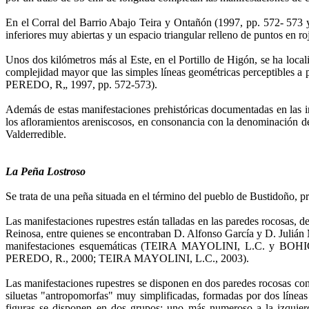
En el Corral del Barrio Abajo Teira y Ontañón (1997, pp. 572- 573 
inferiores muy abiertas y un espacio triangular relleno de puntos en ro
Unos dos kilómetros más al Este, en el Portillo de Higón, se ha loca
compleji­dad mayor que las simples líneas ge­ométricas perceptibl
PEREDO, R„ 1997, pp. 572-573).
Además de estas manifestaciones prehistóricas documenta­das en las in
los afloramientos areniscosos, en consonancia con la denominación del
Valderredible.
La Peña Lostroso
Se trata de una peña situa­da en el término del pue­blo de Bustidoño, p
Las manifestaciones rupestres están talladas en las paredes rocosas, d
Reinosa, entre quienes se encontraban D. Alfonso García y D. Julián M
manifestaciones esquemáticas (TEIRA MAYOLINI, L.C. y
PEREDO, R., 2000; TEIRA MAYOLINI, L.C., 2003).
Las manifestaciones rupestres se disponen en dos paredes rocosas cont
siluetas "antropomorfas" muy sim­plificadas, formadas por dos líneas 
figuras se dispo­nen en dos grupos: uno más numeroso a la izquierda