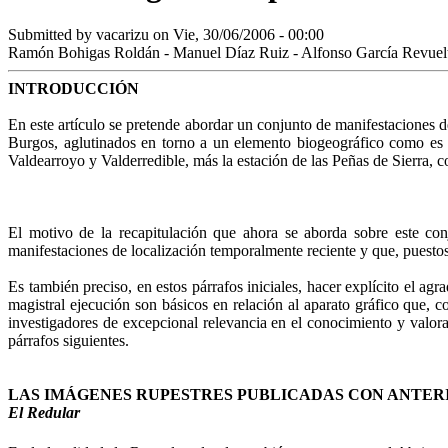
Submitted by
vacarizu
on Vie, 30/06/2006 - 00:00
Ramón Bohigas Roldán - Manuel Díaz Ruiz - Alfonso García Revuel
INTRODUCCIÓN
En este artículo se pretende abordar un conjunto de manifestaciones d
Burgos, aglutinados en torno a un elemento biogeográfico como es l
Valdearroyo y Valderredible, más la esta­ción de las Peñas de Sierra
El motivo de la recapitulación que ahora se aborda sobre este con
manifestaciones de localización temporalmente reciente y que, puesto
Es también preciso, en estos párrafos iniciales, hacer explí­cito el a
magistral ejecución son básicos en re­lación al aparato gráfico que,
investigadores de excepcional relevancia en el conocimiento y valora
párrafos siguientes.
LAS IMÁGENES RUPESTRES PUBLICADAS CON ANTERI
El Redular