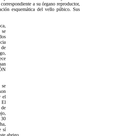
 corres­pondiente a su órgano reproductor,
uración esquemática del vello púbico. Sus
ca,
 se
ados
acia
. de
go,
rece
enan
ÑÓN
 se
son
 el
. El
 de
jo,
 30
cha,
 sí
ste abrigo.