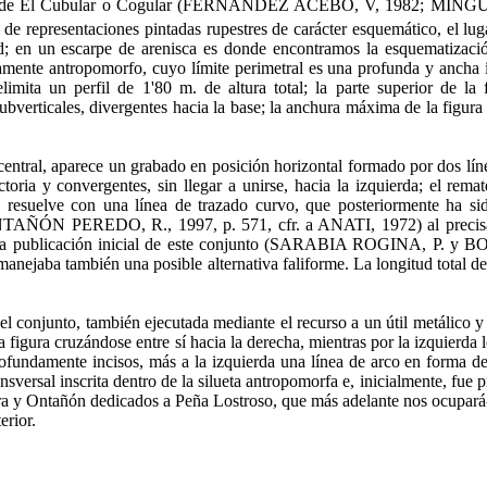
Abrigo de El Cubular o Cogular (FERNÁNDEZ ACEBO, V, 1982; MÍN
o de representaciones pintadas rupestres de carác­ter esquemático, el lug
dad; en un escarpe de arenisca es donde encontramos la esquematiza
agamente antropomorfo, cuyo límite perimetral es una profunda y ancha 
imita un perfil de 1'80 m. de altura total; la parte superior de la 
 subverticales, divergentes hacia la base; la anchura máxima de la figura
el central, aparece un grabado en posición horizontal for­mado por dos l
oria y conver­gentes, sin llegar a unirse, hacia la izquierda; el rema
 se resuelve con una línea de trazado curvo, que posteriormente ha s
ÓN PEREDO, R., 1997, p. 571, cfr. a ANATI, 1972) al precisar la
 en la publicación inicial de este conjunto (SARABIA ROGINA, P.
anejaba tam­bién una posible alternativa faliforme. La longitud total de 
 del conjunto, también ejecutada mediante el re­curso a un útil metálico 
igura cruzándose entre sí hacia la derecha, mientras por la iz­quierda l
fundamente inci­sos, más a la izquierda una línea de arco en forma de c
nsversal inscrita dentro de la si­lueta antropomorfa e, inicialmente, fue
ira y Ontañón dedicados a Peña Lostroso, que más adelante nos ocupará-
erior.