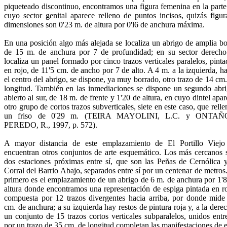
piqueteado dis­continuo, encontramos una figura femenina en la parte
cuyo sector genital apare­ce relleno de puntos incisos, quizás fig
dimensiones son 0'23 m. de altura por 0'l6 de anchura máxima.
En una posición algo más alejada se localiza un abrigo de amplia bo
de 15 m. de anchura por 7 de profundidad; en su sector derecho
localiza un panel formado por cinco trazos verticales paralelos, pint
en rojo, de 11'5 cm. de ancho por 7 de alto. A 4 m. a la izquierda, h
el centro del abrigo, se dis­pone, ya muy borrado, otro trazo de 14 cm
longitud. Tam­bién en las inmediaciones se dispone un segundo abri
abier­to al sur, de 18 m. de frente y 1'20 de altura, en cuyo dintel apa­
otro grupo de cortos trazos subverticales, siete en este ca­so, que rell
un friso de 0'29 m. (TEIRA MAYOLINI, L.C. y ONTA
PEREDO, R., 1997, p. 572).
A mayor distancia de este emplazamiento de El Portillo Vie­jo
encuentran otros conjuntos de arte esquemático. Los más cercanos 
dos estaciones próximas entre sí, que son las Pe­ñas de Cernólica y
Corral del Barrio Abajo, separados entre sí por un centenar de metros
primero es el emplazamiento de un abrigo de 6 m. de anchura por 1'8
altura donde encontra­mos una representación de espiga pintada en ro
compuesta por 12 trazos divergentes hacia arriba, por donde mide
cm. de anchura; a su izquierda hay restos de pintura roja y, a la dere
un conjunto de 15 trazos cortos verticales subparalelos, unidos entre
por un trazo de 35 cm. de longitud completan las manifestaciones de e