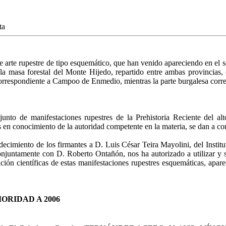
ta
e arte rupestre de tipo esque­mático, que han venido apareciendo en el s
a masa forestal del Monte Hijedo, repartido entre am­bas provincias, 
, correspondiente a Campoo de Enmedio, mientras la parte burgalesa cor
junto de manifestaciones rupestres de la Prehistoria Reciente del a
s en conocimiento de la autoridad competente en la materia, se dan a co
gradecimiento de los firmantes a D. Luis César Teira Mayolini, del Instit
 conjuntamente con D. Roberto Ontañón, nos ha autorizado a utilizar y 
ción científi­cas de estas manifestaciones rupestres esquemáticas, ap
ORIDAD A 2006