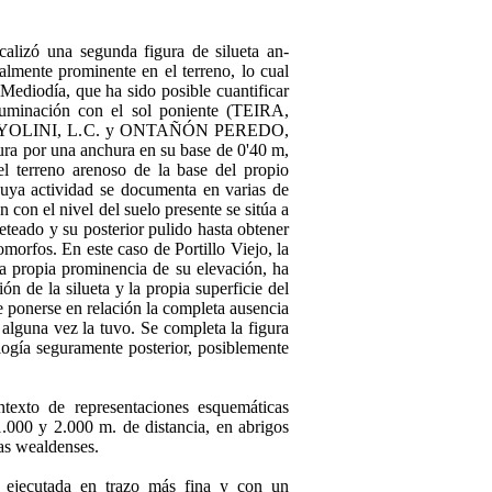
alizó una segunda figura de silueta an­
almente prominente en el terreno, lo cual
l Mediodía, que ha sido posible cuantificar
iluminación con el sol poniente (TEIRA,
AYOLINI, L.C. y ONTAÑÓN PEREDO,
tura por una anchura en su base de 0'40 m,
el terreno arenoso de la base del propio
 cuya actividad se documenta en varias de
n con el nivel del suelo presente se sitúa a
queteado y su posterior pulido hasta obtener
morfos. En este caso de Portillo Viejo, la
la propia prominencia de su elevación, ha
ión de la silueta y la propia superficie del
 ponerse en relación la completa ausencia
 alguna vez la tuvo. Se com­pleta la figura
ología seguramente posterior, posiblemente
texto de representaciones esquemáticas
 1.000 y 2.000 m. de distancia, en abrigos
as wealdenses.
, ejecutada en trazo más fina y con un