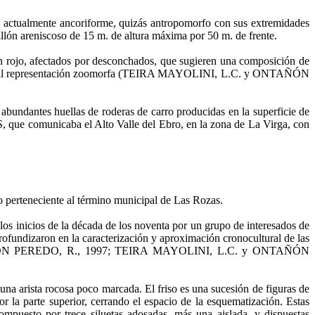
a actualmente ancoriforme, quizás antropomorfo con sus extremidades
arallón areniscoso de 15 m. de altura máxima por 50 m. de frente.
en rojo, afectados por desconchados, que su­gieren una composición de
a eventual representación zoomorfa (TEIRA MAYOLINI, L.C. y ONTAÑÓN
abundantes hue­llas de roderas de carro producidas en la superficie de
-S, que comunicaba el Alto Valle del Ebro, en la zona de La Virga, con
no perte­neciente al término municipal de Las Rozas.
 los inicios de la década de los noventa por un grupo de interesados de
ofundizaron en la carac­terización y aproximación cronocultural de las
AÑÓN PEREDO, R., 1997; TEIRA MAYOLINI, L.C. y ONTAÑÓN
una arista rocosa poco marcada. El friso es una sucesión de figuras de
r la parte superior, ce­rrando el espacio de la esquematización. Estas
ompues­to por trece siluetas adosadas, más una aislada, y dispuestas