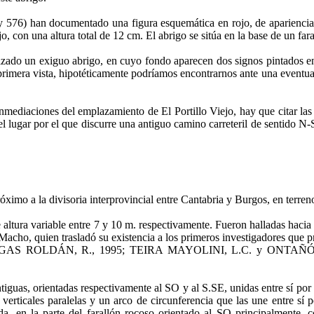
y 576) han documentado una fi­gura esquemática en rojo, de aparien­ci
jo, con una altura total de 12 cm. El abri­go se sitúa en la base de un f
liza­do un exiguo abrigo, en cuyo fondo aparecen dos signos pintados 
es a primera vis­ta, hipotéticamente podríamos encontrarnos ante un
mediaciones del emplazamiento de El Portillo Vie­jo, hay que citar las 
 lugar por el que discurre una antiguo camino carrete­ril de sentido N
róxi­mo a la divisoria interprovincial entre Cantabria y Burgos, en terre
e altura variable entre 7 y 10 m. respectivamente. Fue­ron halladas hacia
acho, quien trasladó su existen­cia a los primeros investigadores que pr
 BOHIGAS ROLDÁN, R., 1995; TEIRA MAYOLINI, L.C. y ONT
iguas, orientadas respectivamente al SO y al S.SE, unidas entre sí por 
verticales paralelas y un arco de circunferencia que las une entre sí po
, en la par­te del farallón rocoso orientado al SO principalmente, c