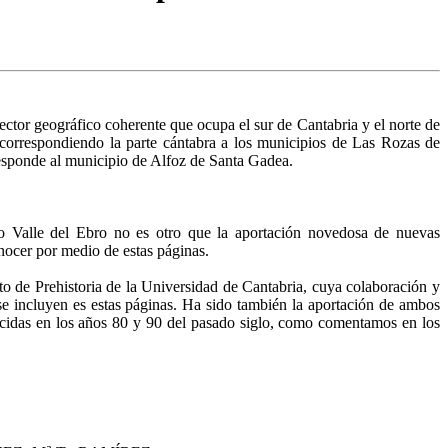
ector geográfico coherente que ocupa el sur de Cantabria y el norte de
correspondiendo la parte cántabra a los munici­pios de Las Rozas de
responde al municipio de Alfoz de Santa Gadea.
lto Valle del Ebro no es otro que la aportación novedosa de nuevas
nocer por medio de estas páginas.
uto de Prehistoria de la Universidad de Canta­bria, cuya colaboración y
se incluyen es estas pági­nas. Ha sido también la aportación de ambos
arecidas en los años 80 y 90 del pasado siglo, como comentamos en los
a