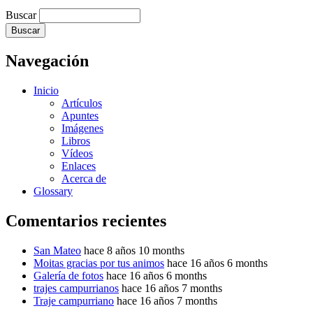
Buscar
Navegación
Inicio
Artículos
Apuntes
Imágenes
Libros
Vídeos
Enlaces
Acerca de
Glossary
Comentarios recientes
San Mateo
hace 8 años 10 months
Moitas gracias por tus animos
hace 16 años 6 months
Galería de fotos
hace 16 años 6 months
trajes campurrianos
hace 16 años 7 months
Traje campurriano
hace 16 años 7 months