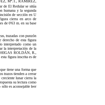
GUEZ, M
.T., RAMÍREZ,
ar de El Redular se sitúa
ción humana y la segunda
incisión de sección en U
figura cierra en arco de
 es de 0'63 m. en su base
íneas, trazadas con punzón
te derecho de esta figura
ido interpretado como un
 interpre­tación de la
 y BOHIGAS ROLDÁN, R.,
esta figura inscrita es de
y que tiene una forma que
os trazos tienden a cerrar
recien­te lunar cierra la
 propuesta su lectura como
 sólo es aconsejable leer