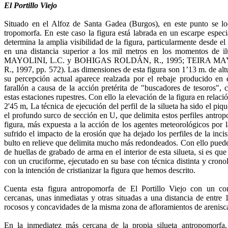
El Portillo Viejo
Situado en el Alfoz de Santa Gadea (Burgos), en este punto se loc
tropomorfa. En este caso la figura está labrada en un escarpe especi
deter­mina la amplia visibilidad de la figura, particularmente desde e
en una distancia su­perior a los mil metros en los momentos de 
MAYOLINI, L.C. y BOHIGAS ROLDÁN, R., 1995; TEIRA M
R., 1997, pp. 572). Las dimensiones de esta figura son 1’13 m. de al
su percepción actual apa­rece realzada por el rebaje producido en 
farallón a causa de la acción pretérita de "bus­cadores de tesoros",
estas estaciones rupestres. Con ello la elevación de la figura en relació
2'45 m, La téc­nica de ejecución del perfil de la silueta ha sido el pi
el profundo surco de sección en U, que delimita estos perfiles antropo
figura, más expuesta a la acción de los agentes meteorológicos por 
sufrido el impacto de la erosión que ha dejado los perfiles de la incis
bulto en relieve que delimita mucho más redondeados. Con ello puede
de huellas de grabado de arma en el interior de esta silueta, si es que
con un cruciforme, ejecutado en su base con téc­nica distinta y cron
con la intención de cristianizar la figura que hemos descrito.
Cuenta esta figura antropomorfa de El Portillo Viejo con un con
cercanas, unas in­mediatas y otras situadas a una distancia de entre
rocosos y concavidades de la misma zona de afloramientos de arenisc
En la inmediatez más cercana de la propia silueta antropo­morfa