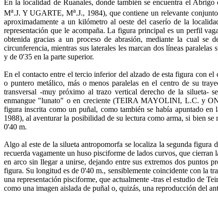
En la localidad de Ruanales, donde también se en­cuentra el 
a
a
M
.J. Y UGARTE, M
.J., 1984), que contiene un rele­vante conjunt
aproximada­mente a un kilómetro al oeste del caserío de la locali
representación que le acompaña. La figu­ra principal es un perfil v
obtenida gracias a un proceso de abrasión, mediante la cual se de­l
circunferencia, mientras sus laterales les marcan dos líneas paralelas
y de 0'35 en la parte superior.
En el contacto entre el tercio inferior del alzado de esta figu­ra con 
o puntero metálico, más o menos paralelas en el centro de su trayect
transversal -muy próximo al trazo vertical dere­cho de la silueta-
enmangue "lunato" o en creciente (TEIRA MAYOLINI, L.C. y ONTAÑ
figura inscrita como un puñal, como también se ha­bía apuntado
1988), al aventurar la posibilidad de su lectura como arma, si bien se m
0'40 m.
Algo al este de la silueta antropomorfa se localiza la se­gunda figura
recuerda vagamente un huso pisciforme de lados curvos, que cierran la f
en arco sin llegar a unirse, dejando entre sus extremos dos puntos pro
figura. Su longitud es de 0'40 m., sensible­mente coincidente con la tra
una representación pisciforme, que actualmente -tras el estudio de Te
como una imagen aislada de puñal o, quizás, una reproducción del an­t