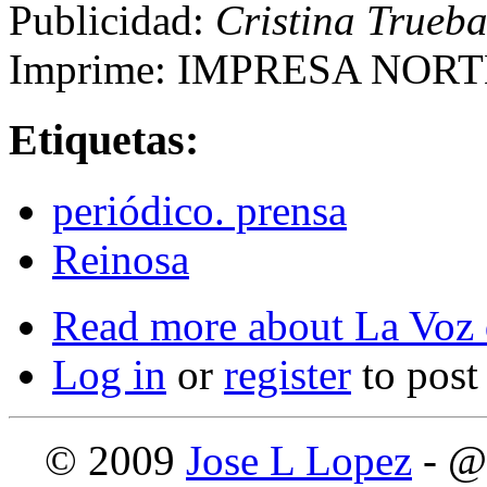
Publicidad:
Cristina Trueb
Imprime: IMPRESA NOR
Etiquetas:
periódico. prensa
Reinosa
Read more
about La Voz 
Log in
or
register
to pos
© 2009
Jose L Lopez
- @