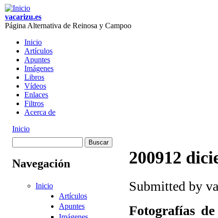
Skip to main content
vacarizu.es
Página Alternativa de Reinosa y Campoo
Inicio
Artículos
Main menu
Apuntes
Imágenes
Libros
Vídeos
Enlaces
Filtros
Acerca de
Inicio
You are here
Buscar
Formulario de
200912 dic
Navegación
búsqueda
Submitted by
va
Inicio
Artículos
Apuntes
Fotografías de
Imágenes