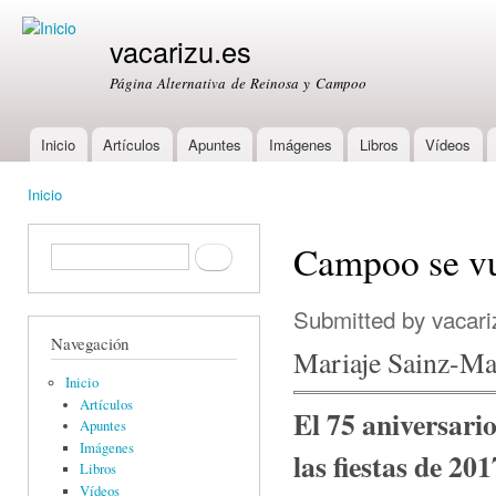
Ski
mai
vacarizu.es
con
Página Alternativa de Reinosa y Campoo
Inicio
Artículos
Apuntes
Imágenes
Libros
Vídeos
Main menu
Inicio
You are here
Campoo se vu
Formulario de búsqueda
Buscar
Submitted by
vacari
Navegación
Mariaje Sainz-M
Inicio
Artículos
El 75 aniversario
Apuntes
Imágenes
las fiestas de 201
Libros
Vídeos