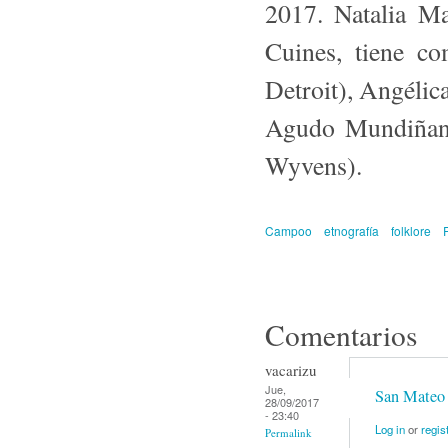
2017. Natalia Ma
Cuines, tiene 
Detroit), Angélic
Agudo Mundiñan
Wyvens).
Campoo
etnografía
folklore
Comentarios
vacarizu
Jue,
San Mateo
28/09/2017
- 23:40
Log in
or
regis
Permalink