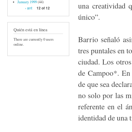
January 1999
(44)
una creatividad 
‹ ant
12 of 12
único”.
Quién está en línea
Barrio señaló as
There are currently 0 users
online.
tres puntales en to
ciudad. Los otro
de Campoo*. En r
de que sea de­clar
no solo por las m
referente en el á
identidad de una 