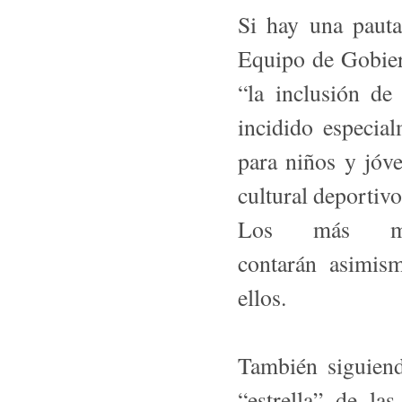
Si hay una pauta
Equipo de Gobier
“la inclusión de
incidido especia
para niños y jóve
cultural deportiv
Los más ma
contarán asimis
ellos.
También siguiend
“estre­lla” de l