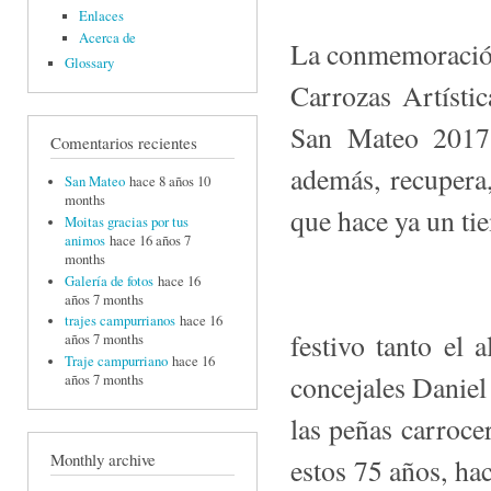
Enlaces
Acerca de
La conmemoración d
Glossary
Carrozas Artístic
San Mateo 2017 
Comentarios recientes
además, recupera, 
San Mateo
hace 8 años 10
months
que hace ya un ti
Moitas gracias por tus
animos
hace 16 años 7
months
Galería de fotos
hace 16
años 7 months
trajes campurrianos
hace 16
festivo tanto el
años 7 months
Traje campurriano
hace 16
concejales Danie
años 7 months
las peñas carroce
Monthly archive
estos 75 años, hac