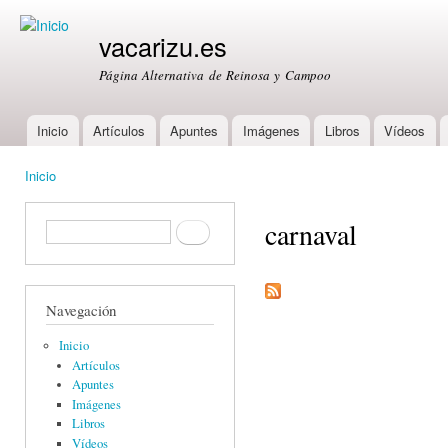
Ski
mai
vacarizu.es
con
Página Alternativa de Reinosa y Campoo
Inicio
Artículos
Apuntes
Imágenes
Libros
Vídeos
Main menu
Inicio
You are here
carnaval
Formulario de búsqueda
Buscar
Navegación
Inicio
Artículos
Apuntes
Imágenes
Libros
Vídeos