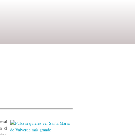
eval
n el
icos