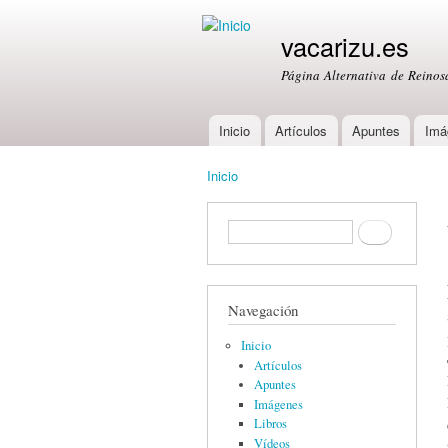
vacarizu.es
Página Alternativa de Reino
Inicio
Artículos
Apuntes
Imá
Main menu
Inicio
You are here
Formulario de búsqueda
Buscar
Navegación
Inicio
Artículos
Apuntes
Imágenes
Libros
Vídeos