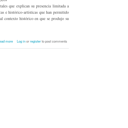
ales que explican su presencia limitada a
as e histórico-artísticas que han permitido
al contexto histórico en que se produjo su
about Las Iglesias Rupestres en
ead more
Log in
or
register
to post comments
Valderredible