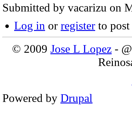
Submitted by
vacarizu
on M
Log in
or
register
to pos
© 2009
Jose L Lopez
- @
Reinos
Powered by
Drupal