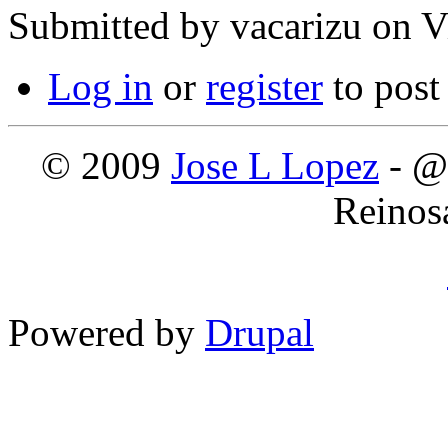
Submitted by
vacarizu
on Vi
Log in
or
register
to pos
© 2009
Jose L Lopez
- @
Reinos
Powered by
Drupal