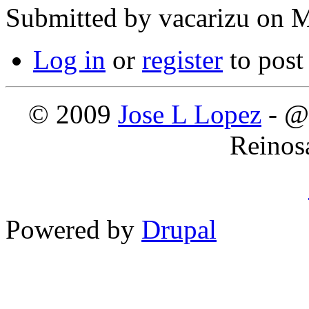
Submitted by
vacarizu
on M
Log in
or
register
to pos
© 2009
Jose L Lopez
- @
Reinos
Powered by
Drupal