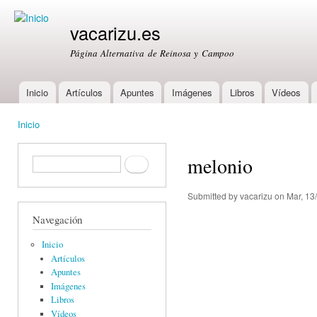
Ski
mai
vacarizu.es
con
Página Alternativa de Reinosa y Campoo
Inicio
Artículos
Apuntes
Imágenes
Libros
Vídeos
Main menu
Inicio
You are here
melonio
Formulario de búsqueda
Buscar
Submitted by
vacarizu
on Mar, 13
Navegación
Inicio
Artículos
Apuntes
Imágenes
Libros
Vídeos