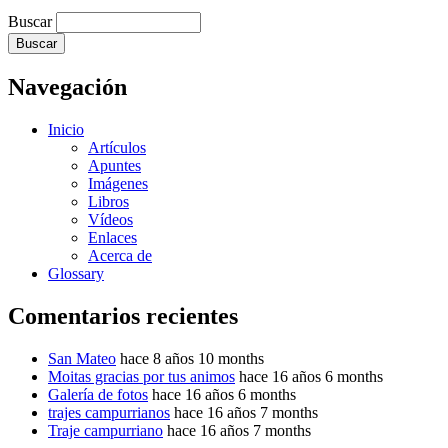
Buscar
Navegación
Inicio
Artículos
Apuntes
Imágenes
Libros
Vídeos
Enlaces
Acerca de
Glossary
Comentarios recientes
San Mateo
hace 8 años 10 months
Moitas gracias por tus animos
hace 16 años 6 months
Galería de fotos
hace 16 años 6 months
trajes campurrianos
hace 16 años 7 months
Traje campurriano
hace 16 años 7 months