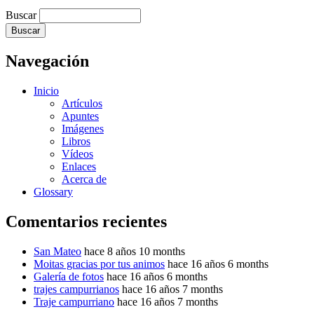
Buscar
Navegación
Inicio
Artículos
Apuntes
Imágenes
Libros
Vídeos
Enlaces
Acerca de
Glossary
Comentarios recientes
San Mateo
hace 8 años 10 months
Moitas gracias por tus animos
hace 16 años 6 months
Galería de fotos
hace 16 años 6 months
trajes campurrianos
hace 16 años 7 months
Traje campurriano
hace 16 años 7 months