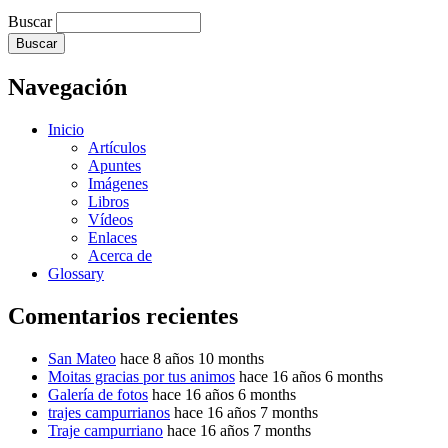
Buscar
Navegación
Inicio
Artículos
Apuntes
Imágenes
Libros
Vídeos
Enlaces
Acerca de
Glossary
Comentarios recientes
San Mateo
hace 8 años 10 months
Moitas gracias por tus animos
hace 16 años 6 months
Galería de fotos
hace 16 años 6 months
trajes campurrianos
hace 16 años 7 months
Traje campurriano
hace 16 años 7 months