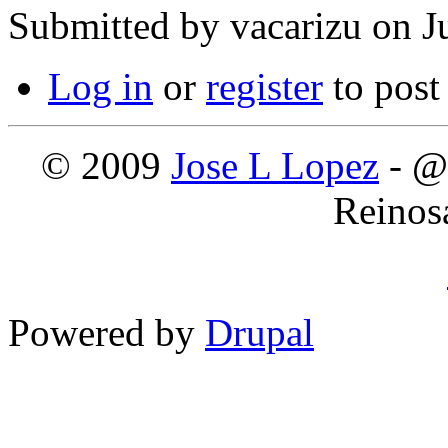
Submitted by
vacarizu
on Ju
Log in
or
register
to pos
© 2009
Jose L Lopez
- @
Reinos
Powered by
Drupal