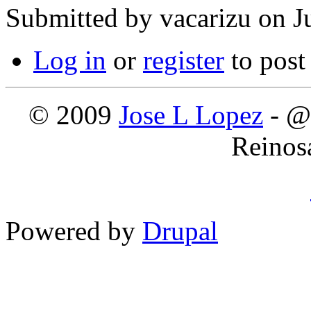
Submitted by
vacarizu
on Ju
Log in
or
register
to pos
© 2009
Jose L Lopez
- @
Reinos
Powered by
Drupal