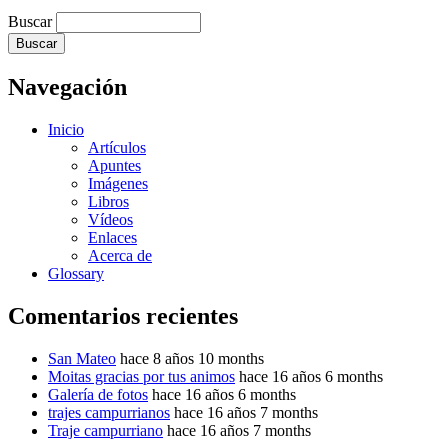
Buscar
Navegación
Inicio
Artículos
Apuntes
Imágenes
Libros
Vídeos
Enlaces
Acerca de
Glossary
Comentarios recientes
San Mateo
hace 8 años 10 months
Moitas gracias por tus animos
hace 16 años 6 months
Galería de fotos
hace 16 años 6 months
trajes campurrianos
hace 16 años 7 months
Traje campurriano
hace 16 años 7 months