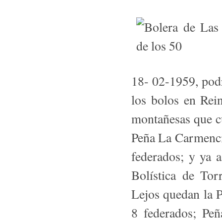
18- 02-1959, podr
los bolos en Rei
mon­tañesas que c
Peña La Carmencit
federados; y ya 
Bolística de Tor
Lejos quedan la 
8 federa­dos; P