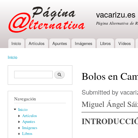
Ski
mai
vacarizu.es
con
Página Alternativa de 
Inicio
Artículos
Apuntes
Imágenes
Libros
Vídeos
Main menu
Inicio
You are here
Bolos en Ca
Formulario de búsqueda
Buscar
Submitted by
vacari
Navegación
Miguel Ángel Sái
Inicio
Artículos
INTRODUCCI
Apuntes
Imágenes
Libros