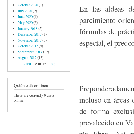
October 2020
(1)
En las aldeas d
July 2020
(2)
June 2020
(1)
parcimiento orie
May 2020
(3)
January 2018
(5)
fórmulas de prácti
December 2017
(1)
November 2017
(3)
especial, el pred
October 2017
(5)
September 2017
(17)
August 2017
(13)
‹ ant
sig ›
2 of 12
Quién está en línea
Preponderadame
There are currently 0 users
incluso en áreas d
online.
de forma exclus
prevalecido en Val
río Ebro. Así m