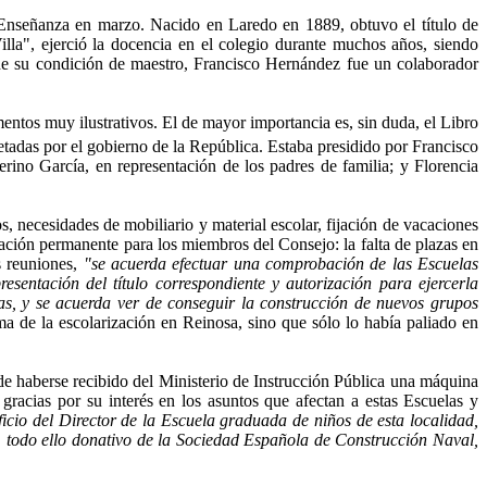
nseñanza en marzo. Nacido en Laredo en 1889, obtuvo el título de
a", ejerció la docencia en el co­legio durante muchos años, siendo
 de su condición de maestro, Francisco Hernández fue un colaborador
ntos muy ilustrativos. El de mayor impor­tancia es, sin duda, el Libro
tadas por el gobier­no de la República. Estaba presidido por Francisco
ino García, en representación de los padres de familia; y Flo­rencia
, necesidades de mobiliario y material esco­lar, fijación de vacaciones
pación permanente para los miembros del Consejo: la falta de plazas en
 reuniones,
"se acuerda efectuar una comprobación de las Es­cuelas
esentación del título correspondiente y autori­zación para ejercerla
as, y se acuerda ver de conseguir la construcción de nuevos grupos
a de la escolarización en Reinosa, sino que sólo lo había paliado en
 de haberse recibido del Ministerio de Instrucción Pública una máquina
gracias por su interés en los asuntos que afectan a estas Escuelas y
icio del Direc­tor de la Escuela graduada de niños de esta localidad,
, todo ello donativo de la Sociedad Española de Construc­ción Naval,