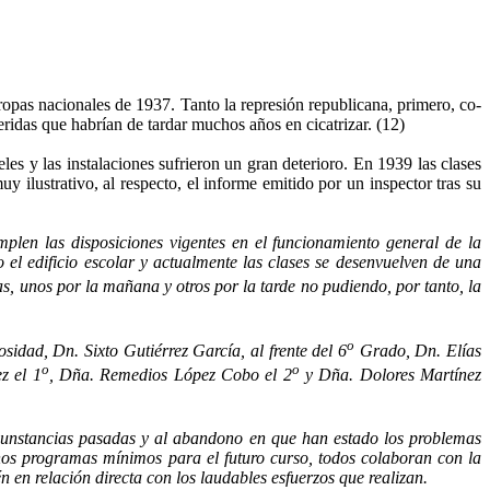
tropas nacionales de 1937. Tanto la represión republicana, primero, co­
eridas que habrían de tardar muchos años en cicatrizar. (12)
s y las instalaciones sufrieron un gran dete­rioro. En 1939 las clases
 ilustrativo, al respecto, el informe emitido por un inspector tras su
mplen las disposiciones vigentes en el funcionamiento general de la
 el edificio escolar y actualmente las clases se desenvuelven de una
, unos por la ma­ñana y otros por la tarde no pudiendo, por tanto, la
o
sidad, Dn. Sixto Gutiérrez García, al frente del 6
Grado, Dn. Elías
o
o
z el 1
, Dña. Remedios López Cobo el 2
y Dña. Dolores Martínez
ircunstancias pasadas y al abandono en que han es­tado los problemas
nos programas mínimos para el futuro curso, todos colaboran con la
en rela­ción directa con los laudables esfuerzos que realizan.