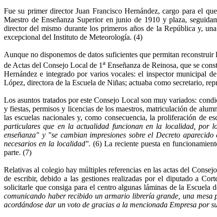
Fue su primer director Juan Francisco Hernández, cargo para el que 
Maestro de Enseñanza Superior en junio de 1910 y plaza, seguidame
director del mismo durante los primeros años de la República y, un
excepcional del Instituto de Meteorología. (4)
Aunque no disponemos de datos suficientes que permitan reconstruir la
a
de Actas del Consejo Local de 1
En­señanza de Reinosa, que se consti
Hernández e integrado por varios vocales: el inspector municipal de
López, directora de la Escuela de Niñas; actuaba como se­cretario, re
Los asuntos tratados por este Consejo Local son muy varia­dos: condici
y fiestas, permisos y licencias de los maestros, matriculación de alu
las escuelas nacionales y, como consecuencia, la proliferación de e
particulares que en la actualidad funcionan en la locali­dad, por l
enseñanza" y "se cambian impresiones sobre el Decreto aparecido e
necesarios en la localidad".
(6)
La reciente puesta en funcionamient
parte. (7)
Relativas al colegio hay múltiples referencias en las actas del Conse
de escribir, debido a las gestiones realiza­das por el diputado a C
solicitarle que consiga pa­ra el centro algunas láminas de la Escuela
comuni­cando haber recibido un armario librería grande, una mesa pa
acordándose dar un voto de gracias a la menciona­da Empresa por su