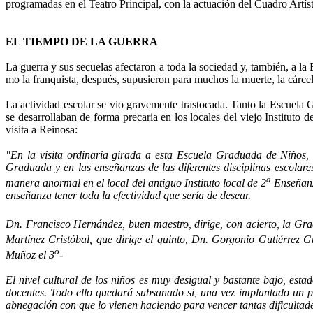
programadas en el Teatro Principal, con la actua­ción del Cuadro Artístic
EL TIEMPO DE LA GUERRA
La guerra y sus secuelas afectaron a toda la sociedad y, también, a la
mo la franquista, después, supusieron para muchos la muerte, la cárcel,
La actividad escolar se vio gravemente trastocada. Tanto la Escuela G
se desarrollaban de forma precaria en los locales del viejo Instituto
visita a Reinosa:
"En la visita ordinaria girada a esta Escuela Graduada de Niños, e
Graduada y en las enseñanzas de las diferentes dis­ciplinas escolar
a
manera anormal en el local del antiguo Instituto local de 2
Enseñanza
enseñanza tener toda la efectividad que sería de desear.
Dn. Francisco Hernández, buen maestro, dirige, con acier­to, la Grad
Martínez Cristóbal, que dirige el quinto, Dn. Gorgonio Gutiérrez G
o
Muñoz el 3
-
El nivel cultural de los niños es muy desigual y bastante ba­jo, es
docentes. Todo ello quedará subsanado si, una vez implantado un p
abnegación con que lo vienen haciendo para vencer tantas dificultades