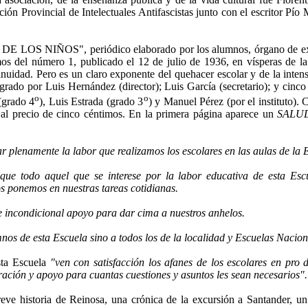
ón Provincial de Intelec­tuales Antifascistas junto con el escritor Pío
O DE LOS NIÑOS", periódico elaborado por los alumnos, órgano de e
 del número 1, publicado el 12 de julio de 1936, en vísperas de la
nuidad. Pero es un claro exponente del quehacer escolar y de la intensa
grado por Luis Hernández (director); Luis García (se­cretario); y cinco
o
o
(grado 4
), Luis Estrada (grado 3
) y Manuel Pérez (por el instituto).
 al pre­cio de cinco céntimos. En la primera página aparece un
SALU­
plenamente la labor que realizamos los escolares en las aulas de la 
 que todo aquel que se interese por la labor educativa de esta Es
 ponemos en nuestras tareas cotidianas.
e incondicional apoyo para dar cima a nuestros anhelos.
os de esta Escuela sino a todos los de la localidad y Es­cuelas Nacio
sta Escuela
"ven con satisfacción los afanes de los escolares en 
oración y apoyo para cuantas cuestiones y asuntos les sean necesarios".
reve historia de Reinosa, una crónica de la excursión a San­tander, u