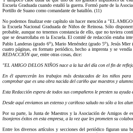
Escuela Graduada cuando estalló la guerra. Formó parte de la Asociaci
Portillo de Suano como comandante de batallón. (11)
No podemos finalizar este capítulo sin hacer mención a "EL AMIG
la Escuela Nacional Graduada de Niños de Reinosa. Sólo disponemos
probable, aunque no tenemos constancia de ello, que no tuviera conti
que se desarrollaba en la Escuela. El comité de redacción estaba inte
o
o
Pablo Landeras (grado 6
), Mario Menéndez (grado 5
), Jesús Mier 
cuatro pági­nas, en formato periódico, hecho a imprenta y se vendía
REDACCIÓN que,
entre otras cosas, dice:
"EL AMIGO DELOS NIÑOS nace a la luz del día con el fin de reflejar 
En él aparecerán los trabajos más destacados de los niños pa­ra
comprobar que es una obra nacida del cariño que maestros y alumnos
Esta Redacción espera de todos sus compañeros le presten su ayuda 
Desde aquí enviamos un extenso y cariñoso saludo no sólo a los alumn
Por su parte, la Junta de Maestros y la Asociación de Amigos de e
lisonjeros éxitos en esta empresa, a la vez que les prometen su colab
Entre los diversos artículos y secciones del periódico figuran una b