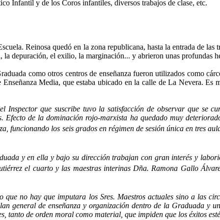
o Infantil y de los Coros infantiles, diver­sos trabajos de clase, etc.
 Escuela. Reinosa quedó en la zona re­publicana, hasta la entrada de las 
 la depuración, el exilio, la marginación... y abrieron unas profundas h
raduada como otros centros de enseñanza fueron uti­lizados como cárcele
 de Enseñanza Media, que estaba ubicado en la calle de La Nevera. Es muy
l Inspector que suscribe tuvo la satisfacción de observar que se cu
es. Efecto de la dominación rojo-marxista ha quedado muy deteriorado
, funcionando los seis grados en régimen de sesión única en tres aulas
uada y en ella y bajo su dirección trabajan con gran interés y laborio
utiérrez el cuarto y las maestras interinas Dña. Ramona Gallo Álvare
tado que no hay que imputara los Sres. Maestros actuales sino a las c
lan general de enseñanza y organiza­ción dentro de la Graduada y u
, tanto de orden moral como material, que impiden que los éxitos estén 