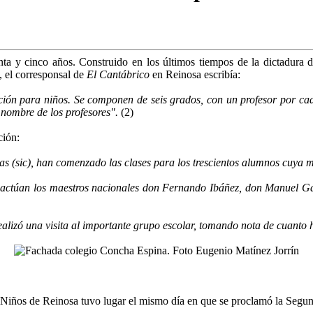
nta y cinco años. Construido en los úl­timos tiempos de la dictadura
 el co­rresponsal de
El Cantábrico
en Reinosa escribía:
ción para niños. Se componen de seis grados, con un profesor por ca
 nombre de los profesores".
(2)
ción:
ras (sic), han comenzado las clases para los trescientos alumnos cuya
dez, actúan los maestros nacionales don Fernando Ibáñez, don Manuel G
alizó una visita al importante grupo escolar, tomando nota de cuanto h
 Niños de Reinosa tuvo lugar el mis­mo día en que se proclamó la Segun