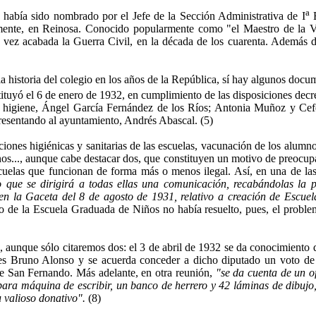
a
había sido nombrado por el Jefe de la Sección Admi­nistrativa de I
E
nte, en Reinosa. Conocido popular­mente como "el Maestro de la Vill
a vez acabada la Guerra Civil, en la década de los cuarenta. Además
 historia del colegio en los años de la República, sí hay algunos docume
tuyó el 6 de enero de 1932, en cumplimiento de las disposiciones decre
 higie­ne, Ángel García Fernández de los Ríos; Antonia Muñoz y Cefer
presentando al ayuntamiento, Andrés Abascal. (5)
ones higiénicas y sanitarias de las escuelas, vacuna­ción de los alumnos
mnos..., aunque cabe destacar dos, que constituyen un motivo de preocu
scuelas que funcionan de forma más o menos ilegal. Así, en una de las
o que se dirigirá a todas ellas una comunicación, re­cabándolas la pr
n la Gaceta del 8 de agosto de 1931, relativo a creación de Escuel
o de la Escuela Graduada de Niños no había resuelto, pues, el problem
jo, aunque sólo citaremos dos: el 3 de abril de 1932 se da conocimiento
ortes Bruno Alonso y se acuerda conce­der a dicho diputado un voto de 
 de San Fernando. Más adelante, en otra reunión,
"se da cuenta de un of
­ra máquina de escribir, un banco de herrero y 42 láminas de di­bujo
 valioso donativo".
(8)