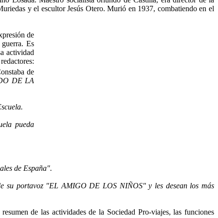
 Muriedas y el escul­tor Jesús Otero. Murió en 1937, combatiendo en el
xpresión de
 guerra. Es
 activi­dad
 redactores:
 Constaba de
DO DE LA
Escuela.
cuela pueda
nales de España".
pro de su portavoz "EL AMIGO DE LOS NIÑOS" y les desean los más
n resumen de las actividades de la Sociedad Pro-viajes, las funciones