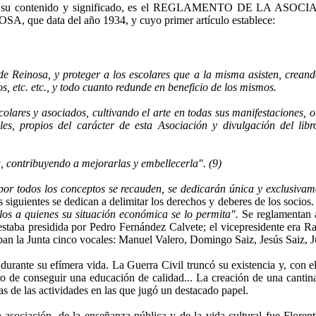
mo por su contenido y significado, es el REGLAMENTO DE LA ASO
ta del año 1934, y cuyo primer artí­culo establece:
Reinosa, y proteger a los escolares que a la misma asis­ten, creand
os, etc. etc., y todo cuanto redun­de en beneficio de los mismos.
olares y asociados, cultivando el arte en todas sus mani­festaciones, 
les, propios del carácter de esta Aso­ciación y divulgación del libr
, contribuyendo a mejorarlas y embellecerla". (9)
por todos los conceptos se recauden, se dedicarán única y exclusiva
 siguientes se dedican a delimitar los dere­chos y deberes de los socios.
os a quienes su si­tuación económica se lo permita".
Se reglamentan a
estaba presidida por Pedro Fernández Calvete; el vicepresiden­te era 
aban la Junta cinco vocales: Manuel Valero, Do­mingo Saiz, Jesús Saiz, 
rante su efímera vida. La Guerra Civil truncó su existencia y, con ella
 pro de con­seguir una educación de calidad... La creación de una canti
nas de las ac­tividades en las que jugó un desta­cado papel.
ciación, de la enseñanza pú­blica y de la vida cultural fue Flo­renti