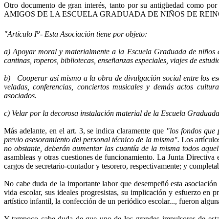
Otro documento de gran interés, tanto por su antigüedad co­
AMIGOS DE LA ESCUELA GRADUADA DE NIÑOS DE REINOSA, que da
o
"Artículo I
- Esta Asociación tiene por objeto:
a)
Apoyar moral y materialmente a la Escuela Graduada de niños de 
cantinas, roperos, bibliotecas, enseñan­zas especiales, viajes de estudi
b)
Cooperar así mismo a la obra de divulgación social entre los esc
veladas, conferencias, conciertos mu­sicales y demás actos cultura
asociados.
c)
Velar por la decorosa instalación material de la Escuela Graduada
Más adelante, en el art. 3, se indica claramente que
"los fon­dos que 
previo asesoramiento del personal técnico de la misma".
Los artículos
no obstante, deberán au­mentar las cuantía de la misma todos aquell
asam­bleas y otras cuestiones de funcionamiento. La Junta Directiva 
cargos de secretario-contador y tesorero, respectiva­mente; y complet
No cabe duda de la importante labor que desempeñó esta asociación du
vida esco­lar, sus ideales progresistas, su im­plicación y esfuerzo en
artístico in­fantil, la confección de un periódico escolar..., fueron algu
Y tampoco cabe duda de que uno de los grandes impulsores de esta aso