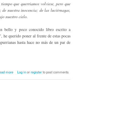
 tiempo que querríamos volviese, pero que
; de nuestra inocencia; de las luciérnagas,
jo nuestro cielo.
un bello y poco conocido libro escrito a
, he querido poner al frente de estas pocas
ampurrianas hasta hace no más de un par de
about Recuerdos de escuela
ead more
Log in
or
register
to post comments