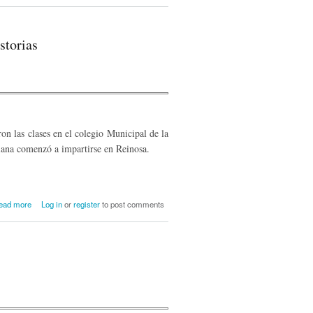
storias
on las clases en el colegio Municipal de la
siana comenzó a impartirse en Reinosa.
about Los Hermanos Menesianos en
ead more
Log in
or
register
to post comments
Reinosa. Cien años de historias