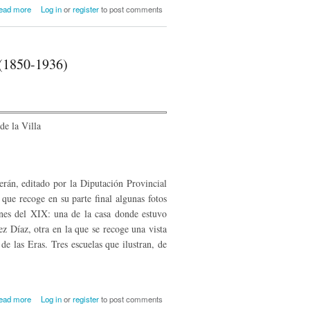
about Modernización escolar de Reinosa:
ead more
Log in
or
register
to post comments
el grupo escolar Concha Espina (1927-
1931)
 (1850-1936)
án, editado por la Diputación Provincial
que recoge en su parte final algunas fotos
fines del XIX: una de la casa donde estuvo
ez Díaz, otra en la que se recoge una vista
de las Eras. Tres escuelas que ilustran, de
about Las construcciones escolares de
ead more
Log in
or
register
to post comments
Reinosa y su comarca (1850-1936)