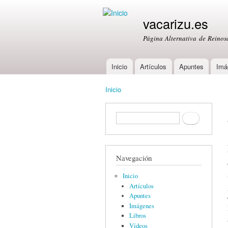
vacarizu.es
Página Alternativa de Reino
Inicio
Artículos
Apuntes
Imá
Main menu
Inicio
You are here
Formulario de búsqueda
Buscar
Navegación
Inicio
Artículos
Apuntes
Imágenes
Libros
Vídeos