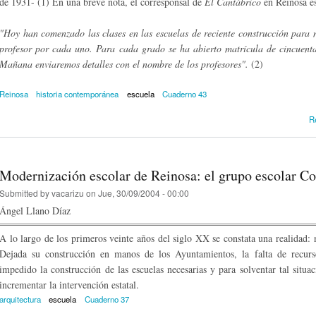
de 1931- (1) En una breve nota, el co­rresponsal de
El Cantábrico
en Reinosa es
"Hoy han comenzado las clases en las escuelas de reciente construcción para 
profesor por cada uno. Para cada grado se ha abierto matrícula de cincuenta 
Mañana enviaremos detalles con el nombre de los profesores".
(2)
Reinosa
historia contemporánea
escuela
Cuaderno 43
R
Modernización escolar de Reinosa: el grupo escolar C
Submitted by
vacarizu
on Jue, 30/09/2004 - 00:00
Ángel Llano Díaz
A lo largo de los primeros veinte años del siglo XX se constata una realidad: n
Dejada su construcción en manos de los Ayuntamientos, la falta de recurs
impedido la construcción de las escuelas necesarias y para solventar tal situa
incrementar la intervención estatal.
arquitectura
escuela
Cuaderno 37