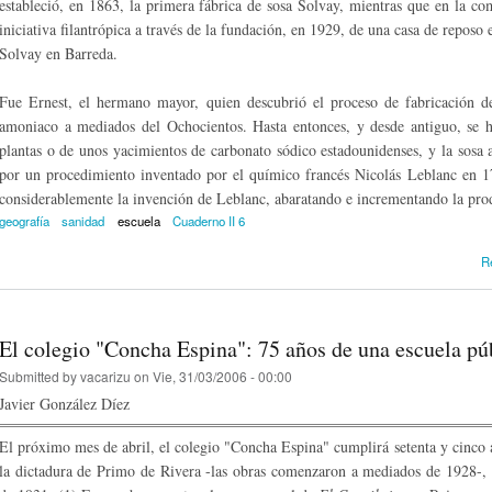
estableció, en 1863, la primera fábrica de sosa Solvay, mientras que en la c
iniciativa filantrópica a través de la fundación, en 1929, de una casa de reposo
Solvay en Barreda.
Fue Ernest, el hermano mayor, quien descubrió el proceso de fabricación d
amoniaco a mediados del Ocho­cientos. Hasta entonces, y desde antiguo, se ha
plantas o de unos yacimientos de carbonato sódico estadouni­denses, y la sosa ar
por un procedimiento inventado por el químico francés Nicolás Leblanc en 1
considerablemente la invención de Leblanc, abaratando e incrementando la pro
geografía
sanidad
escuela
Cuaderno II 6
R
El colegio "Concha Espina": 75 años de una escuela pú
Submitted by
vacarizu
on Vie, 31/03/2006 - 00:00
Javier González Díez
El próximo mes de abril, el colegio "Concha Espina" cumplirá setenta y cinco a
la dictadura de Primo de Rivera -las obras comenzaron a mediados de 1928-, f