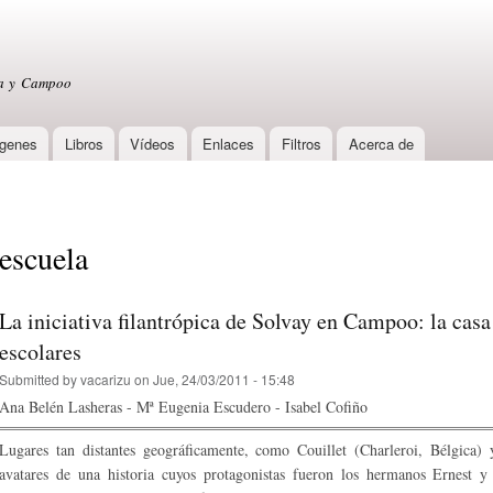
Skip to
main
content
sa y Campoo
genes
Libros
Vídeos
Enlaces
Filtros
Acerca de
escuela
La iniciativa filantrópica de Solvay en Campoo: la casa
escolares
Submitted by
vacarizu
on Jue, 24/03/2011 - 15:48
Ana Belén Lasheras - Mª Eugenia Escudero - Isabel Cofiño
Lugares tan distantes geográficamente, como Couillet (Charleroi, Bélgica)
avatares de una historia cuyos protagonistas fueron los hermanos Ernest y