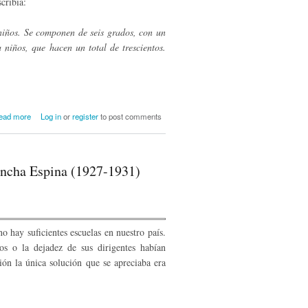
cribía:
niños. Se componen de seis grados, con un
niños, que hacen un total de trescientos.
about El colegio "Concha Espina": 75
ead more
Log in
or
register
to post comments
años de una escuela pública
oncha Espina (1927-1931)
o hay suficientes escuelas en nuestro país.
os o la dejadez de sus dirigentes habían
ción la única solución que se apreciaba era