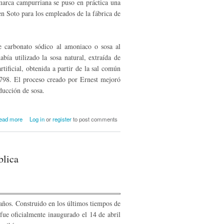
omarca campurriana se puso en práctica una
 en Soto para los empleados de la fábrica de
e carbonato sódico al amoniaco o sosa al
bía utilizado la sosa natural, extraída de
tificial, obtenida a partir de la sal común
798. El proce­so creado por Ernest mejoró
ducción de sosa.
about La iniciativa filantrópica de Solvay
ead more
Log in
or
register
to post comments
en Campoo: la casa de reposo y las
colonias escolares
blica
ños. Construido en los úl­timos tiempos de
ue oficialmente inaugurado el 14 de abril