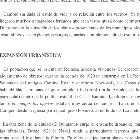
Cambió sin duda el estilo de vida y de relación entre los vecinos. Ya no
llegaron muchos trabajadores foráneos que eran vistos quizá como "compet
Diferente era la situación de los obreros provenientes de los municipios al
costumbres y sus explotaciones agropecuarias, complementado de este mod
EXPANSIÓN URBANÍSTICA
La población que se asienta en Reinosa necesita viviendas. Se crearon n
alojamiento de obreros: durante la década de 1920 se construyó en La Rem
Santander del antiguo Camino Real y carretera Nacional), las Casas d
habitabilidad, cercanas al gran complejo industrial (en la Avenida de la
parroquial) dentro de la política estatal de Casas Baratas. Igualmente en e
tanto,
el campo
,
las afueras
estaban muy cerca del centro urbano, en es
Campoo desde la iglesia parroquial, pozo Pozmeo, al norte de las Eras, etc.
En otra zona de la ciudad -El Quintanal- surge el ensanche urbano de t
las fábricas). Desde 1928 la Naval vende a particulares terrenos qu
ventajosas al instalarse la fábrica. En ellos se ejecutaron planes parci