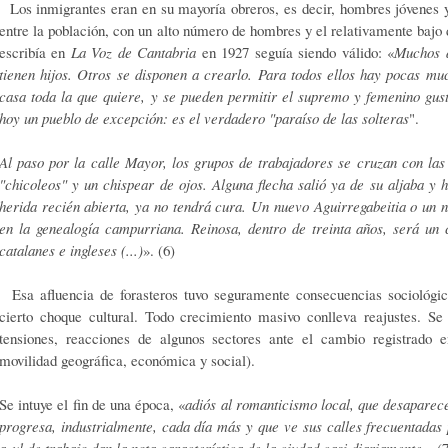
Los inmigrantes eran en su mayoría obreros, es decir, hombres jóvenes y 
entre la población, con un alto número de hombres y el relativamente bajo 
escribía en
La Voz de Cantabria
en 1927 seguía siendo válido: «
Muchos d
tienen hijos. Otros se disponen a crearlo. Para todos ellos hay pocas mu
casa toda la que quiere, y se pueden permitir el supremo y femenino gust
hoy un pueblo de excepción: es el verdadero "paraíso de las solteras
".
Al paso por la calle Mayor, los grupos de trabajadores se cruzan con l
"chicoleos" y un chispear de ojos. Alguna flecha salió ya de su aljaba y
herida recién abierta, ya no tendrá cura. Un nuevo Aguirregabeitia o un
en la genealogía campurriana. Reinosa, dentro de treinta años, será un 
catalanes e ingleses (...)
». (6)
Esa afluencia de forasteros tuvo seguramente consecuencias sociológic
cierto choque cultural. Todo crecimiento masivo conlleva reajustes. Se
tensiones, reacciones de algunos sectores ante el cambio registrado 
movilidad geográfica, económica y social).
Se intuye el fin de una época, «
adiós al romanticismo local, que desaparece
progresa, industrialmente, cada día más y que ve sus calles frecuentadas
azul de trabajo dan la nota característica de la ciudad casi diariamente
». (