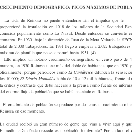
CRECIMIENTO DEMOGRÁFICO: PICOS MÁXIMOS DE POBL
La vida de Reinosa no puede entenderse sin el impulso que le
proporcionó la instalación en 1918 de los talleres de la Sociedad E
conocida popularmente como La Naval. Desde entonces se convierte e
comarca. En 1930 -bajo la dirección de Juan de la Mota Velarde- la SECN
total de 2.008 trabajadores. En 1931 llegó a emplear a 2.027 trabajadores
máxima de plantilla que no se superará hasta 1951. (4)
Ello implicó un notorio crecimiento demográfico: el censo pasó de 4.
manera, en 1930 Reinosa tiene más del doble de habitantes que en 1920 y 
oficialmente, porque periódicos como
El Cantábrico
difunden la sensación
los 10.000;
El Diario Montañés
habla de 10 a 12 mil habitantes, frente al r
la crítica y contraste que debe hacerse a la prensa como fuente de inform
del enorme flujo de población que se había asentado en Reinosa.
El crecimiento de población se produce por dos causas: nacimiento o in
Reinosa en ese momento.
La ciudad recibió un gran número de gente que vino a vivir aquí y qu
Enmedio. ¿De dónde procede esa población inmigrante? Por un lado el 