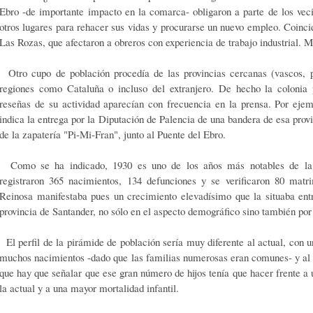
Ebro -de importante impacto en la comarca- obligaron a parte de los vec
otros lugares para rehacer sus vidas y procurarse un nuevo empleo. Coincid
Las Rozas, que afectaron a obreros con experiencia de trabajo industrial. M
Otro cupo de población procedía de las provincias cercanas (vascos, p
regiones como Cataluña o incluso del extranjero. De hecho la colonia p
reseñas de su actividad aparecían con frecuencia en la prensa. Por eje
indica la entrega por la Diputación de Palencia de una bandera de esa prov
de la zapatería "Pi-Mi-Fran", junto al Puente del Ebro.
Como se ha indicado, 1930 es uno de los años más notables de la e
registraron 365 nacimientos, 134 defunciones y se verificaron 80 matr
Reinosa manifestaba pues un crecimiento elevadísimo que la situaba entr
provincia de Santander, no sólo en el aspecto demográfico sino también por
El perfil de la pirámide de población sería muy diferente al actual, con 
muchos nacimientos -dado que las familias numerosas eran comunes- y al a
que hay que señalar que ese gran número de hijos tenía que hacer frente 
la actual y a una mayor mortalidad infantil.