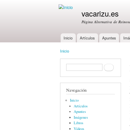
vacarizu.es
Página Alternativa de Reino
Inicio
Artículos
Apuntes
Imá
Main menu
Inicio
You are here
Formulario de búsqueda
Buscar
Navegación
Inicio
Artículos
Apuntes
Imágenes
Libros
Vídeos