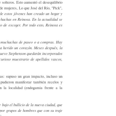
solteros. Esto aumentó el desequilibrio
de mujeres, Lo que José del Río, "Pick",
e estos jóvenes han creado un hogar y
chachas en Reinosa. En la actualidad se
o de escoger. Por todo esto, Reinosa es
as muchachas de paseo o a compras. Hay
 ha herido un corazón. Meses después, la
 nuevo Stephenson quedarán incorporados
curioso muestrario de apellidos vascos,
as: supuso un gran impacto, incluso un
 pudieron manifestar también recelos y
en la localidad (endogamia frente a la
 bajo el bullicio de la nueva ciudad, que
 por grupos de hombres que con su traje
7)