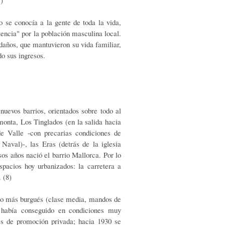
 se conocía a la gente de toda la vida,
encia" por la población masculina local.
edaños, que mantuvieron su vida familiar,
o sus ingresos.
uevos barrios, orientados sobre todo al
onta, Los Tinglados (en la salida hacia
e Valle -con precarias condiciones de
 Naval)-, las Eras (detrás de la iglesia
sos años nació el barrio Mallorca. Por lo
pacios hoy urbanizados: la carretera a
 (8)
ono más burgués (clase media, mandos de
e había conseguido en condiciones muy
ales de promoción privada; hacia 1930 se