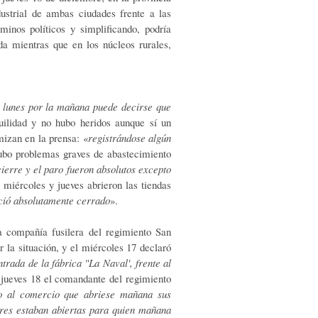
dustrial de ambas ciudades frente a las
minos políticos y simplificando, podría
da mientras que en los núcleos rurales,
 lunes por la mañana puede decirse que
uilidad y no hubo heridos aunque sí un
mizan en la prensa: «
registrándose algún
ubo problemas graves de abastecimiento
cierre y el paro fueron absolutos excepto
l miércoles y jueves abrieron las tiendas
ció absolutamente cerrado
».
a compañía fusilera del regimiento San
 la situación, y el miércoles 17 declaró
rada de la fábrica "La Naval', frente al
 jueves 18 el comandante del regimiento
do al comercio que abriese mañana sus
leres estaban abiertas para quien mañana