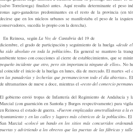
(salvo Torrelavega) finalizó antes. Aquí resulta determinante el peso in
zonas agro-ganaderas predominantes en el resto de la provincia (en tér
decirse que en los núcleos urbanos se manifestaba el peso de la izquier
conservadores, sucedía lo propio con la derecha).
En Reinosa, según
La Voz de Cantabria
del 19 de
diciembre, el grado de participación y seguimiento de la huelga «
desde el
ha sido absoluto en toda la población
». En general se mantuvo la tranq
ambiente tenso con coacciones al cierre de establecimientos, que se mini
pequeño incidente que otro, pero sin importancia ninguno de ellos
». No h
al coincidir el inicio de la huelga en lunes, día de mercado. El martes «el
en las panaderías y lecherías que permanecieron todo el día abiertas
». E
de ultramarinos de nueve a doce, mientras el «
resto del comercio permane
El gobierno envió tropas de Infantería del Regimiento de Andalucía y l
Marcial (con guarnición en Santoña y Burgos respectivamente) para vigilar
en Reinosa el estado de guerra. «
Fueron emplazadas ametralladoras a la ent
Ayuntamiento y en las calles y lugares más céntricos de la población
». El
San Marcial «
colocó un bando en los sitios más concurridos ordenan
puertas y advirtiendo a los obreros que las puertas de las fábricas y tal