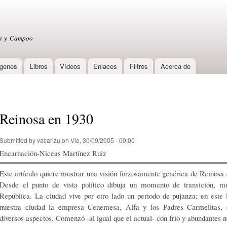
Skip to
main
content
sa y Campoo
genes
Libros
Vídeos
Enlaces
Filtros
Acerca de
Reinosa en 1930
Submitted by
vacarizu
on Vie, 30/09/2005 - 00:00
Encarnación-Niceas Martínez Ruiz
Este artículo quiere mostrar una visión forzosamente genérica de Reinosa
Desde el punto de vista político dibuja un momento de transición, m
República. La ciudad vive por otro lado un periodo de pujanza; en este 
nuestra ciudad la empresa Cenemesa, Alfa y los Padres Carmelitas, en
diversos aspectos. Comenzó -al igual que el actual- con frío y abundantes n