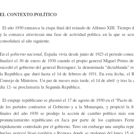
EL CONTEXTO POLÍTICO
El año 1930 enmarca la etapa final del reinado de Alfonso XIII. Tiempo de 
y la comarca atraviesan una fase de actividad política en la que se acr
consolidará al año siguiente.
En el
gobierno nacional
, España vivía desde junio de 1923 el periodo con
finalizó el 30 de enero de 1930 cuando el propio general Miguel Primo de
sucedió el gobierno del general Berenguer; la denominada "dictablanda" res
la República que duró hasta el 14 de febrero de 1931. En esta fecha, el
Consejo de Ministros. Un par de meses más tarde, el 14 de abril -y tras la
día 12- se proclamaría la Segunda República.
El empuje republicano se plasmó el 17 de agosto de 1930 en el "Pacto de 
de los partidos contrarios al Gobierno y a la Monarquía, y propició la
finales del año 1930 se produjo la acción de cambio político más son
pronunciamiento republicano en Jaca por parte de los capitanes Fe
rápidamente controlado por el gobierno. Tuvo sin embargo una amplia repe
huelga general llegó también a Reinosa donde se prolongó del lunes 15 al