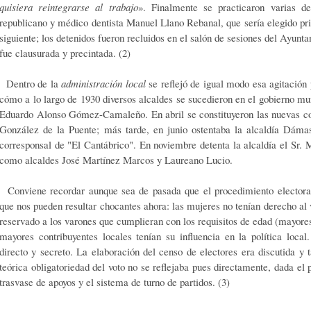
quisiera reintegrarse al trabajo
». Finalmente se practicaron varias det
republicano y médico dentista Manuel Llano Rebanal, que sería elegido pri
siguiente; los detenidos fueron recluidos en el salón de sesiones del Ayunta
fue clausurada y precintada. (2)
Dentro de la
administración local
se reflejó de igual modo esa agitación 
cómo a lo largo de 1930 diversos alcaldes se sucedieron en el gobierno m
Eduardo Alonso Gómez-Camaleño. En abril se constituyeron las nuevas co
González de la Puente; más tarde, en junio ostentaba la alcaldía Dámas
corresponsal de "El Cantábrico". En noviembre detenta la alcaldía el Sr. 
como alcaldes José Martínez Marcos y Laureano Lucio.
Conviene recordar aunque sea de pasada que el procedimiento electoral 
que nos pueden resultar chocantes ahora: las mujeres no tenían derecho al v
reservado a los varones que cumplieran con los requisitos de edad (mayores
mayores contribuyentes locales tenían su influencia en la política local
directo y secreto. La elaboración del censo de electores era discutida y 
teórica obligatoriedad del voto no se reflejaba pues directamente, dada el 
trasvase de apoyos y el sistema de turno de partidos. (3)