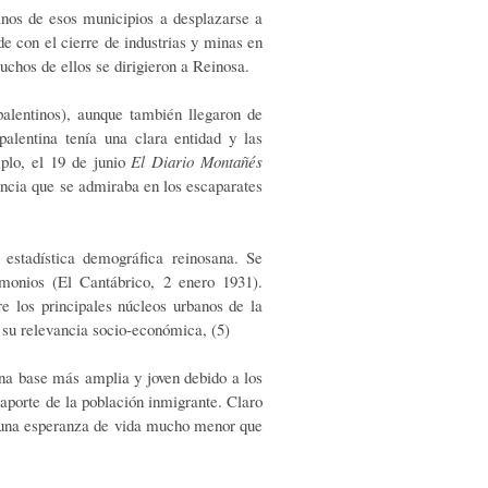
inos de esos municipios a desplazarse a
e con el cierre de industrias y minas en
uchos de ellos se dirigieron a Reinosa.
alentinos), aunque también llegaron de
alentina tenía una clara entidad y las
mplo, el 19 de junio
El Diario Montañés
incia que se admiraba en los escaparates
stadística demográfica reinosana. Se
imonios (El Cantábrico, 2 enero 1931).
e los principales núcleos urbanos de la
 su relevancia socio-económica, (5)
una base más amplia y joven debido a los
porte de la población inmigrante. Claro
a una esperanza de vida mucho menor que