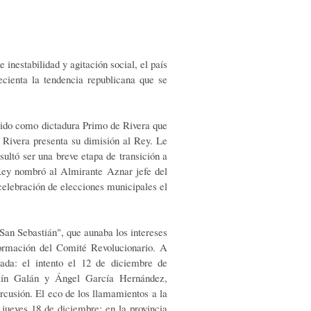
inestabilidad y agitación social, el país
ecienta la tendencia republicana que se
ocido como dictadura Primo de Rivera que
 Rivera presenta su dimisión al Rey. Le
ultó ser una breve etapa de transición a
 Rey nombró al Almirante Aznar jefe del
 celebración de elecciones municipales el
San Sebastián", que aunaba los intereses
 formación del Comité Revolucionario. A
ada: el intento el 12 de diciembre de
rmín Galán y Ángel García Hernández,
rcusión. El eco de los llamamientos a la
 jueves 18 de diciembre; en la provincia