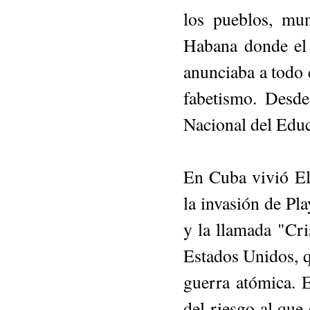
los pue­blos, mu
Habana donde el 
anun­ciaba a todo 
fabetismo. Desde
Nacional del Edu
En Cuba vivió Elo
la invasión de Pl
y la llamada "Cri
Estados Unidos, q
guerra atómica. 
del riesgo al que 