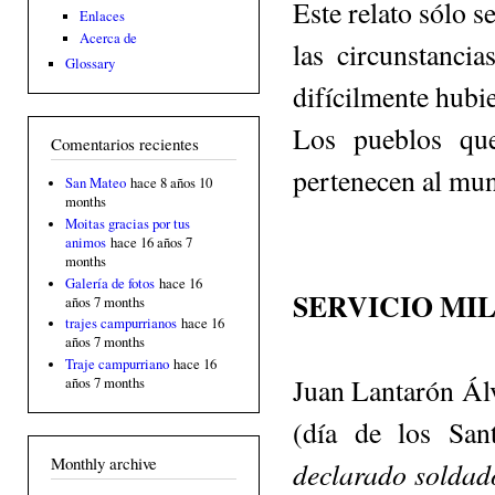
Este relato sólo s
Enlaces
Acerca de
las circunstancia
Glossary
difícilmente hu­b
Los pueblos que
Comentarios recientes
pertenecen al mun
San Mateo
hace 8 años 10
months
Moitas gracias por tus
animos
hace 16 años 7
months
Galería de fotos
hace 16
SERVICIO
MIL
años 7 months
trajes campurrianos
hace 16
años 7 months
Traje campurriano
hace 16
Juan Lantarón Álv
años 7 months
(día de los San
Monthly archive
declarado soldado