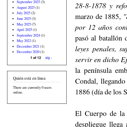
September 2025
(3)
28-8-1878 y ref
August 2025
(1)
July 2025
(2)
"q
marzo de 1885,
June 2025
(3)
May 2025
(7)
por 12 años cont
April 2025
(1)
September 2024
(1)
pasó al batallón 
May 2022
(1)
leyes penales, s
December 2021
(1)
December 2020
(1)
servir en dicho E
sig ›
1 of 12
la península emb
Quién está en línea
Condal, llegando
There are currently 0 users
1886 (día de los S
online.
El Cuerpo de la
despliegue llega