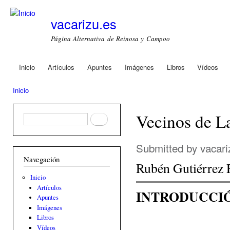
Ski
mai
vacarizu.es
con
Página Alternativa de Reinosa y Campoo
Inicio
Artículos
Apuntes
Imágenes
Libros
Vídeos
Main menu
Inicio
You are here
Vecinos de La
Formulario de búsqueda
Buscar
Submitted by
vacari
Navegación
Rubén Gutiérrez
Inicio
Artículos
INTRODUCCI
Apuntes
Imágenes
Libros
Vídeos