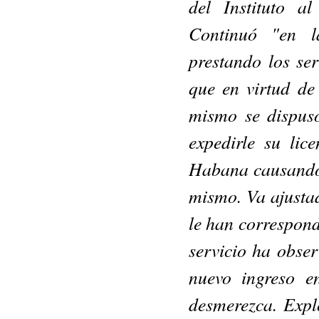
del Instituto al
Continuó "en la
prestando los ser
que en virtud de
mismo se dis­pus
expedirle su li­
Habana cau­sando
mismo. Va ajusta
le han correspond
ser­vicio ha obs
nuevo ingreso e
desmerezca. Expl