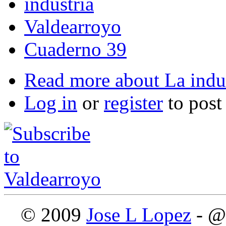
industria
Valdearroyo
Cuaderno 39
Read more
about La indus
Log in
or
register
to pos
© 2009
Jose L Lopez
- @