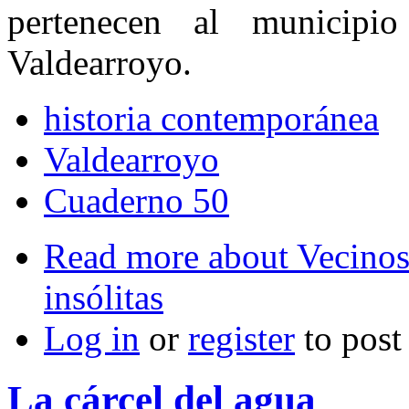
pertenecen al municip
Valdearroyo.
historia contemporánea
Valdearroyo
Cuaderno 50
Read more
about Vecinos
insólitas
Log in
or
register
to pos
La cárcel del agua