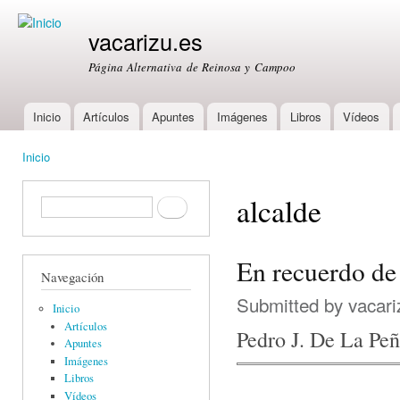
Ski
mai
vacarizu.es
con
Página Alternativa de Reinosa y Campoo
Inicio
Artículos
Apuntes
Imágenes
Libros
Vídeos
Main menu
Inicio
You are here
alcalde
Formulario de búsqueda
Buscar
En recuerdo de
Navegación
Submitted by
vacari
Inicio
Artículos
Pedro J. De La Pe
Apuntes
Imágenes
Libros
Vídeos