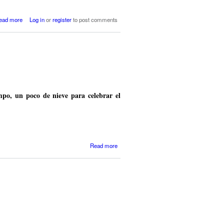
about 201202 ene-feb 2012
ead more
Log in
or
register
to post comments
mpo, un poco de nieve para celebrar el
about
Read more
201002
febrero
2010