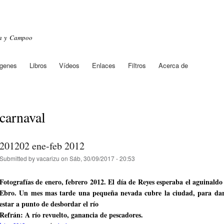
Skip to
main
content
sa y Campoo
genes
Libros
Vídeos
Enlaces
Filtros
Acerca de
carnaval
201202 ene-feb 2012
Submitted by
vacarizu
on Sáb, 30/09/2017 - 20:53
Fotografías de enero, febrero 2012. El día de Reyes esperaba el aguinaldo
Ebro. Un mes mas tarde una pequeña nevada cubre la ciudad, para dar 
estar a punto de desbordar el río
Refrán: A río revuelto, ganancia de pescadores.