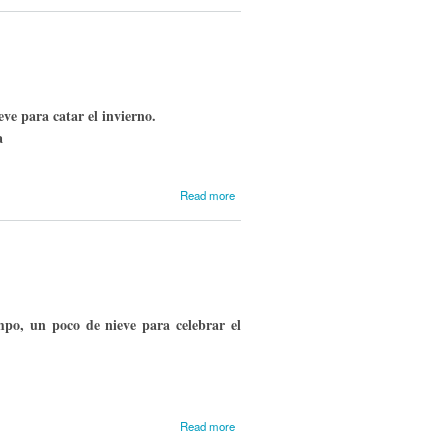
201003-4-
5
primavera
2010
ve para catar el invierno.
a
about
Read more
201001
enero
2010
mpo, un poco de nieve para celebrar el
about
Read more
201002