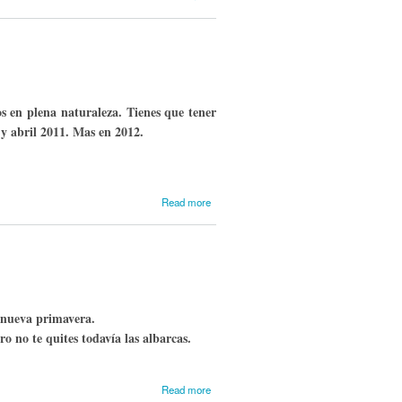
201010-
11-12
otoño
2010
s en plena naturaleza. Tienes que tener
y abril 2011. Mas en 2012.
about
Read more
Nestares
Golf
a nueva primavera.
o no te quites todavía las albarcas.
about
Read more