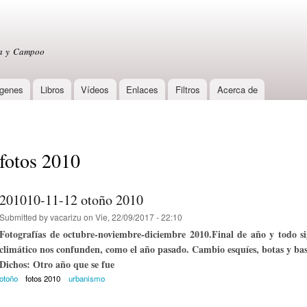
Skip to
main
content
sa y Campoo
genes
Libros
Vídeos
Enlaces
Filtros
Acerca de
fotos 2010
201010-11-12 otoño 2010
Submitted by
vacarizu
on Vie, 22/09/2017 - 22:10
Fotografías de octubre-noviembre-diciembre 2010.Final de año y todo si
climático nos confunden, como el año pasado. Cambio esquíes, botas y bas
Dichos: Otro año que se fue
otoño
fotos 2010
urbanismo