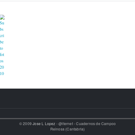
© 2009
Jose L Lopez
- @lternet - Cuadernos de Campoo
Reinosa (Cantabria)