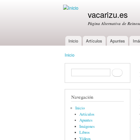
vacarizu.es
Página Alternativa de Reino
Inicio
Artículos
Apuntes
Imá
Main menu
Inicio
You are here
Formulario de búsqueda
Buscar
Navegación
Inicio
Artículos
Apuntes
Imágenes
Libros
Vídeos