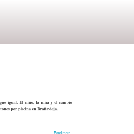
gue igual. El niño, la niña y el cambio
tones por piscina en Brañavieja.
about
Read more