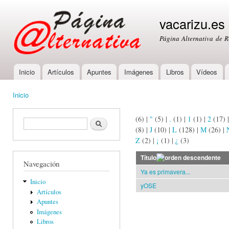
Ski
mai
vacarizu.es
con
Página Alternativa de 
Inicio
Artículos
Apuntes
Imágenes
Libros
Vídeos
Main menu
Inicio
You are here
(6)
|
"
(5)
|
.
(1)
|
1
(1)
|
2
(17)
Formulario de búsqueda
Buscar
(8)
|
J
(10)
|
L
(128)
|
M
(26)
|
Z
(2)
|
¡
(1)
|
¿
(3)
Título
Navegación
Ya es primavera...
Inicio
yOSE
Artículos
Apuntes
Imágenes
Libros