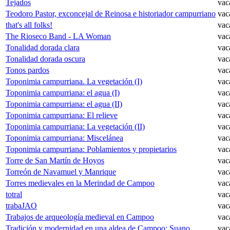
Tejados
vac
Teodoro Pastor, exconcejal de Reinosa e historiador campurriano
vac
that's all folks!
vac
The Rioseco Band - LA Woman
vac
Tonalidad dorada clara
vac
Tonalidad dorada oscura
vac
Tonos pardos
vac
Toponimia campurriana. La vegetación (I)
vac
Toponimia campurriana: el agua (I)
vac
Toponimia campurriana: el agua (II)
vac
Toponimia campurriana: El relieve
vac
Toponimia campurriana: La vegetación (II)
vac
Toponimia campurriana: Miscelánea
vac
Toponimia campurriana: Poblamientos y propietarios
vac
Torre de San Martín de Hoyos
vac
Torreón de Navamuel y Manrique
vac
Torres medievales en la Merindad de Campoo
vac
totral
vac
trabaJAO
vac
Trabajos de arqueología medieval en Campoo
vac
Tradición y modernidad en una aldea de Campoo: Suano
vac