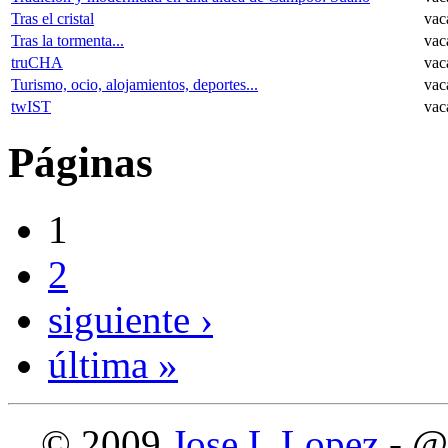
Tras el cristal
vac
Tras la tormenta...
vac
truCHA
vac
Turismo, ocio, alojamientos, deportes...
vac
twIST
vac
Páginas
1
2
siguiente ›
última »
© 2009
Jose L Lopez
- @