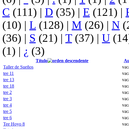
C
(111)
|
D
(35)
|
E
(121)
|
(10)
|
L
(128)
|
M
(26)
|
N
(
(36)
|
S
(21)
|
T
(37)
|
U
(14
(1)
|
¿
(3)
Título
Au
Taller de Sueños
vac
tee 11
vac
tee 13
vac
tee 18
vac
tee 2
vac
tee 3
vac
tee 4
vac
tee 5
vac
tee 6
vac
Tee Hoyo 8
vac