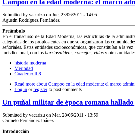
Campoo en la edad moderna: el marco admin
Submitted by
vacarizu
on Jue, 23/06/2011 - 14:05
Agustín Rodríguez Fernández
Preámbulo
En el transcurso de la Edad Moderna, las es­tructuras de la administr
categorías de los propios entes en que se organizaron las comunidade
señoriales. Estas entidades socioeconómicas, que constituían a la vez
jurisdiccio­nal, con los
barrios/aldeas, concejos, villas
y otras unidades
historia moderna
Merindad
Cuaderno II 8
Read more
about Campoo en la edad moderna: el marco administ
Log in
or
register
to post comments
Un puñal militar de época romana hallado j
Submitted by
vacarizu
on Mar, 28/06/2011 - 13:59
Carmelo Fernández Ibáñez
Introducción