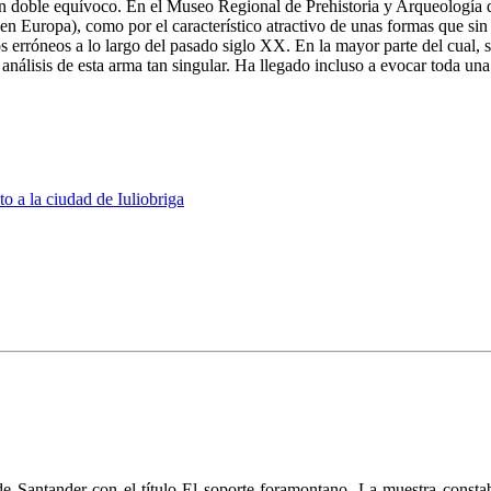
n doble equívoco. En el Museo Regional de Prehistoria y Arqueología d
en Europa), como por el característico atractivo de unas for­mas que sin
rróneos a lo largo del pasado siglo XX. En la mayor parte del cual, se 
do análisis de esta arma tan singular. Ha lle­gado incluso a evocar toda u
o a la ciudad de Iuliobriga
 Santander con el título El so­porte foramontano. La muestra constab