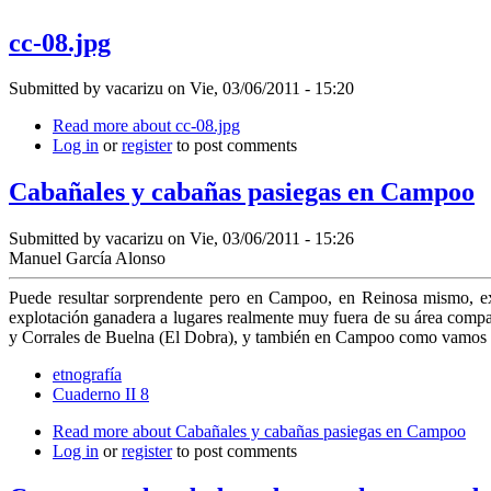
cc-08.jpg
Submitted by
vacarizu
on Vie, 03/06/2011 - 15:20
Read more
about cc-08.jpg
Log in
or
register
to post comments
Cabañales y cabañas pasiegas en Campoo
Submitted by
vacarizu
on Vie, 03/06/2011 - 15:26
Manuel García Alonso
Puede resultar sorprendente pero en Campoo, en Reinosa mismo, exi
explotación ganadera a lu­gares realmente muy fuera de su área compa
y Corrales de Buelna (El Dobra), y también en Campoo como va­mos 
etnografía
Cuaderno II 8
Read more
about Cabañales y cabañas pasiegas en Campoo
Log in
or
register
to post comments