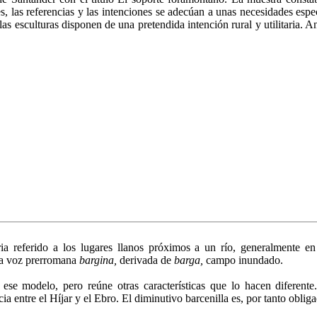
, las referencias y las inten­ciones se adecúan a unas necesidades espe
 las esculturas disponen de una pretendida intención rural y utilitaria. A
ia referido a los lugares lla­nos próximos a un río, generalmente e
la voz prerromana
bargina,
derivada de
barga,
campo inundado.
ese modelo, pero reúne otras características que lo hacen diferent
 entre el Híjar y el Ebro. El diminutivo barcenilla es, por tanto obligado