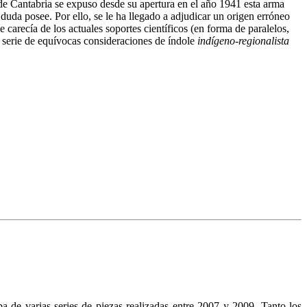
e Cantabria se expuso desde su apertura en el año 1941 esta arma
 duda posee. Por ello, se le ha llegado a adjudicar un origen erróneo
carecía de los actuales soportes científicos (en forma de paralelos,
na serie de equívocas consideraciones de índole
indígeno-regionalista
a de varias series de piezas realizadas entre 2007 y 2009. Tanto los