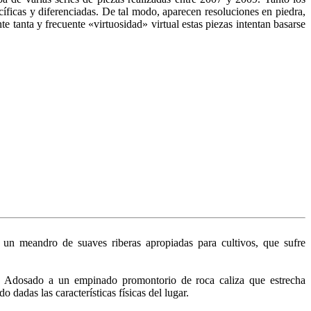
cíficas y diferenciadas. De tal modo, aparecen resoluciones en piedra,
nte tanta y frecuente «virtuosidad» virtual estas piezas intentan basarse
n un mean­dro de suaves riberas apropiadas para cultivos, que sufre
e. Adosado a un empinado promontorio de roca caliza que estre­cha
 dadas las características físicas del lugar.