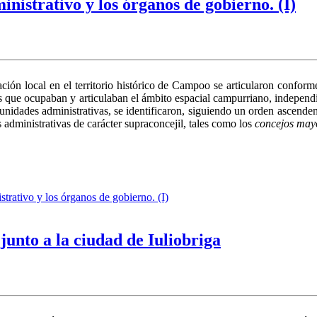
istrativo y los órganos de gobierno. (I)
ación local en el territorio histórico de Campoo se articularon confor
s que ocupaban y arti­culaban el ámbito espacial campurriano, indepen­d
 unida­des administrativas, se identificaron, siguiendo un orden ascend
 administrativas de carácter supraconcejil, tales como los
concejos may
rativo y los órganos de gobierno. (I)
unto a la ciudad de Iuliobriga