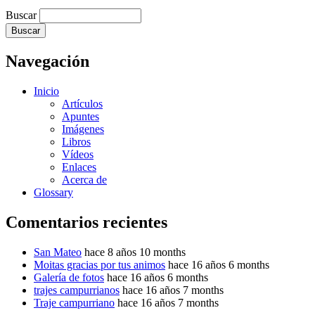
Buscar
Navegación
Inicio
Artículos
Apuntes
Imágenes
Libros
Vídeos
Enlaces
Acerca de
Glossary
Comentarios recientes
San Mateo
hace 8 años 10 months
Moitas gracias por tus animos
hace 16 años 6 months
Galería de fotos
hace 16 años 6 months
trajes campurrianos
hace 16 años 7 months
Traje campurriano
hace 16 años 7 months