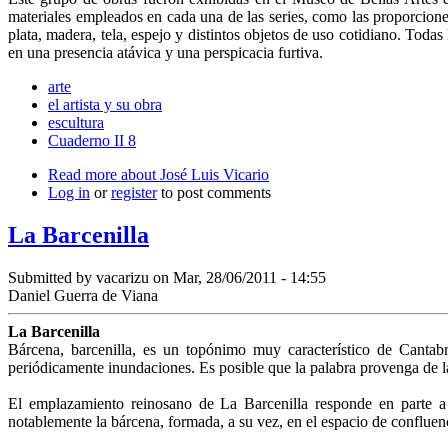
materiales empleados en cada una de las series, como las proporciones
plata, madera, tela, espejo y distintos ob­jetos de uso cotidiano. Todas
en una presencia atávica y una perspicacia furtiva.
arte
el artista y su obra
escultura
Cuaderno II 8
Read more
about José Luis Vicario
Log in
or
register
to post comments
La Barcenilla
Submitted by
vacarizu
on Mar, 28/06/2011 - 14:55
Daniel Guerra de Viana
La Barcenilla
Bárcena, barcenilla, es un topónimo muy ca­racterístico de Cantabr
periódicamente inundaciones. Es posible que la palabra provenga de 
El emplazamiento reinosano de La Barcenilla responde en parte a 
notablemente la bárcena, formada, a su vez, en el espacio de confluencia