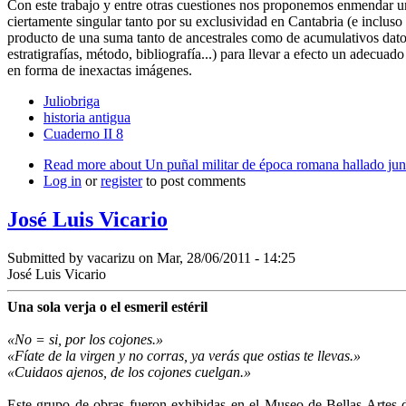
Con este trabajo y entre otras cuestiones nos proponemos enmendar u
ciertamente singular tanto por su exclusividad en Cantabria (e incluso 
producto de una suma tanto de ancestrales como de acumulativos datos e
estratigrafías, método, bibliografía...) para llevar a efecto un ade­cua
en forma de inexactas imágenes.
Juliobriga
historia antigua
Cuaderno II 8
Read more
about Un puñal militar de época romana hallado junt
Log in
or
register
to post comments
José Luis Vicario
Submitted by
vacarizu
on Mar, 28/06/2011 - 14:25
José Luis Vicario
Una sola verja o el esmeril estéril
«No = si, por los cojones.»
«Fíate de la virgen y no corras, ya verás que ostias te llevas.»
«Cuidaos ajenos, de los cojones cuelgan.»
Este grupo de obras fueron exhibidas en el Museo de Bellas Artes de