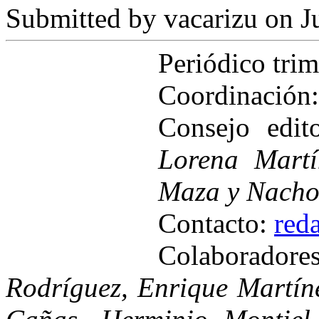
Submitted by
vacarizu
on Ju
Periódico tri
Coordinación
Consejo edit
Lorena Martí
Maza y Nacho
Contacto:
red
Colaborador
Rodríguez, Enrique Martíne