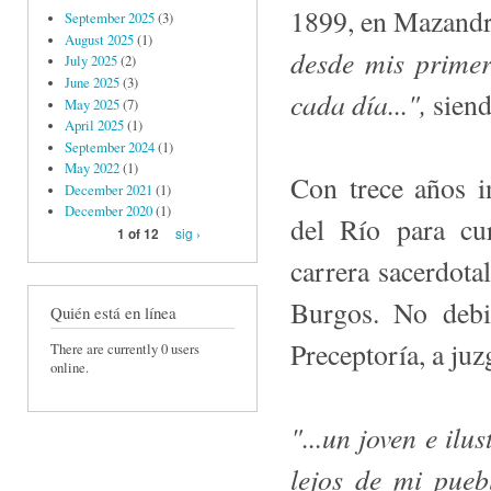
1899, en Mazand
September 2025
(3)
August 2025
(1)
desde mis prime
July 2025
(2)
June 2025
(3)
cada día...",
sien
May 2025
(7)
April 2025
(1)
September 2024
(1)
May 2022
(1)
Con trece años i
December 2021
(1)
December 2020
(1)
del Río para cur
sig ›
1 of 12
carrera sacerdota
Burgos. No debi
Quién está en línea
Preceptoría, a juz
There are currently 0 users
online.
"...un joven e il
lejos de mi pueb