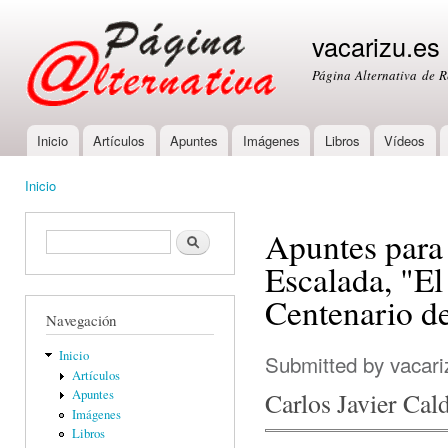
Ski
mai
vacarizu.es
con
Página Alternativa de 
Inicio
Artículos
Apuntes
Imágenes
Libros
Vídeos
Main menu
Inicio
You are here
Apuntes para 
Formulario de búsqueda
Buscar
Escalada, "E
Centenario d
Navegación
Inicio
Submitted by
vacari
Artículos
Carlos Javier Cal
Apuntes
Imágenes
Libros