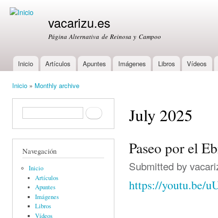
Ski
mai
vacarizu.es
con
Página Alternativa de Reinosa y Campoo
Inicio
Artículos
Apuntes
Imágenes
Libros
Vídeos
Main menu
Inicio
»
Monthly archive
You are here
July 2025
Formulario de búsqueda
Buscar
Paseo por el E
Navegación
Submitted by
vacari
Inicio
Artículos
https://youtu.be
Apuntes
Imágenes
Libros
Vídeos